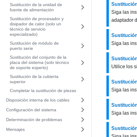
Sustitució
Sustitución de la unidad de
fuente de alimentación
Siga las in
Sustitución de procesador y
adaptador d
disipador de calor (solo un
técnico de servicio
especializado)
Sustitució
Sustitución de módulo de
Siga las ins
puerto serie
Sustitución del conjunto de la
Sustitució
placa del sistema (solo técnico
Utilice los
de soporte experto)
Sustitución de la cubierta
superior
Sustitución
Siga las ins
Completar la sustitución de piezas
Disposición interna de los cables
Sustitució
Configuración del sistema
Siga las in
Determinación de problemas
Sustitució
Mensajes
Siga las in