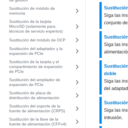
de gestión
Sustitución
Sustitución de módulo de
memoria
Siga las ins
Sustitución de la tarjeta
conjunto de
MicroSD (solamente para
técnicos de servicio expertos)
Sustitució
Sustitución del módulo de OCP
Siga las in
Sustitución del adaptador y la
alimentación
expansión de PCIe
Sustitución de la tarjeta y el
Sustitució
compartimiento de expansión
de PCIe
doble
Sustitución del ampliador de
Siga las in
expansión de PCIe
del adapta
Sustitución de placa de
distribución de alimentación
Sustitució
Sustitución del soporte de la
Siga las in
fuente de alimentación (CRPS)
intrusión.
Sustitución de la llave de la
fuente de alimentación (CFFv4)