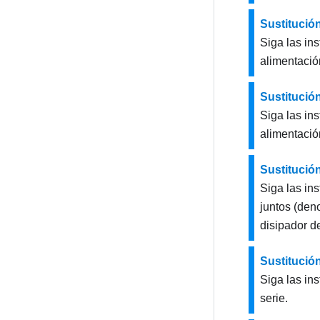
Sustitución
Siga las in
alimentació
Sustitució
Siga las in
alimentació
Sustitución
Siga las in
juntos (den
disipador de
Sustitució
Siga las in
serie.