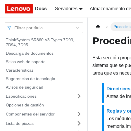
Docs
Docs
Servidores
Almacenamiento de
Procedimi
Filtrar por título
Procedi
ThinkSystem SR860 V3 Types 7D93,
7D94, 7D95
Descarga de documentos
Esta sección propo
Sitios web de soporte
sistema que se pue
Características
tarea que es neces
Sugerencias de tecnología
Avisos de seguridad
Directrices
Especificaciones
Antes de ins
Opciones de gestión
Reglas y o
Componentes del servidor
Los módulos
Lista de piezas
memoria imp