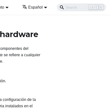
nto
Español
ctrl
K
 hardware
 componentes del
 se refiere a cualquier
e.
ión.
a configuración de la
a instalados en el