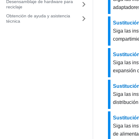
Desensamblaje de hardware para
reciclaje
adaptadore
Obtención de ayuda y asistencia
técnica
Sustitución
Siga las ins
compartimi
Sustitució
Siga las in
expansión 
Sustitución
Siga las in
distribución
Sustitució
Siga las in
de aliment