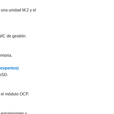
r una unidad M.2 y el
NIC de gestión
.
emoria.
 expertos)
roSD.
r el módulo OCP.
r expansiones y