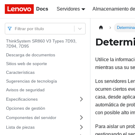
Docs
Docs
Servidores
Almacenamiento de
Determina
Filtrar por título
Determi
ThinkSystem SR860 V3 Types 7D93,
7D94, 7D95
Descarga de documentos
Utilice la informa
Sitios web de soporte
mientras usa su se
Características
Sugerencias de tecnología
Los servidores Le
ocurren ciertos e
Avisos de seguridad
casa, desde aplic
Especificaciones
automática de pro
Opciones de gestión
con posible alto im
Componentes del servidor
Para aislar un pro
Lista de piezas
gestionando el ser