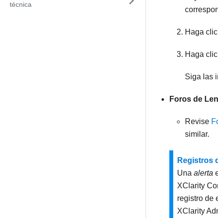
técnica
correspon
Haga cli
Haga cli
Siga las 
Foros de Len
Revise
F
similar.
Registros 
Una
alerta
e
XClarity Con
registro de
XClarity Adm