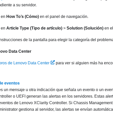
diente a su servidor.
c en
How To’s (Cómo)
en el panel de navegación.
c en
Article Type (Tipo de artículo)
>
Solution (Solución)
en e
instrucciones de la pantalla para elegir la categoría del problem
ovo Data Center
oros de Lenovo Data Center
para ver si alguien más ha enc
de eventos
s un mensaje u otra indicación que señala un evento o un eve
troller
o UEFI generan las alertas en los servidores. Estas ale
 eventos de
Lenovo XClarity Controller
. Si
Chassis Management
inistrator
gestiona al servidor, las alertas se envían automáti