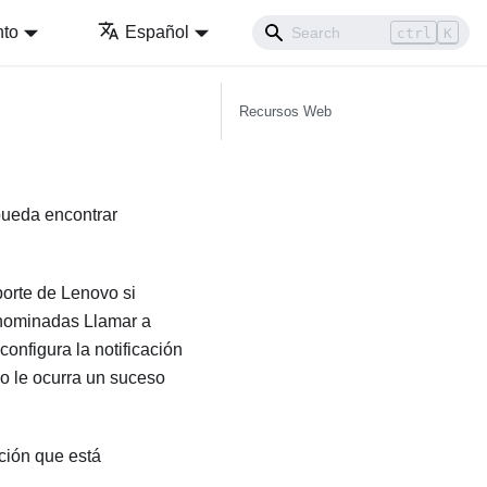
nto
Español
ctrl
K
Recursos Web
 pueda encontrar
porte de Lenovo si
enominadas Llamar a
 configura la notificación
o le ocurra un suceso
ción que está