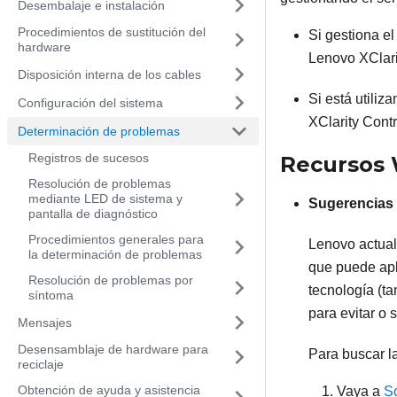
Desembalaje e instalación
Procedimientos de sustitución del
Si gestiona e
hardware
Lenovo XClari
Disposición interna de los cables
Si está utiliz
Configuración del sistema
XClarity Contr
Determinación de problemas
Registros de sucesos
Recursos
Resolución de problemas
mediante LED de sistema y
Sugerencias 
pantalla de diagnóstico
Procedimientos generales para
Lenovo actual
la determinación de problemas
que puede apl
Resolución de problemas por
tecnología (t
síntoma
para evitar o 
Mensajes
Desensamblaje de hardware para
Para buscar la
reciclaje
Obtención de ayuda y asistencia
Vaya a
S