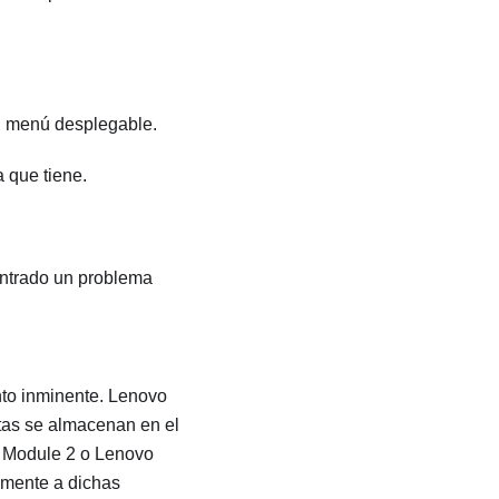
l menú desplegable.
a que tiene.
ontrado un problema
nto inminente.
Lenovo
rtas se almacenan en el
 Module 2
o
Lenovo
camente a dichas