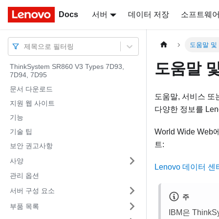
Docs
Docs
서버
데이터 저장
소프트웨
도움말 및
제목으로 필터링
도움말 및
ThinkSystem SR860 V3 Types 7D93,
7D94, 7D95
문서 다운로드
도움말, 서비스 또
지원 웹 사이트
다양한 정보를 Len
기능
기술 팁
World Wide W
트:
보안 권고사항
사양
Lenovo 데이터 
관리 옵션
서버 구성 요소
주
부품 목록
IBM은 Thin