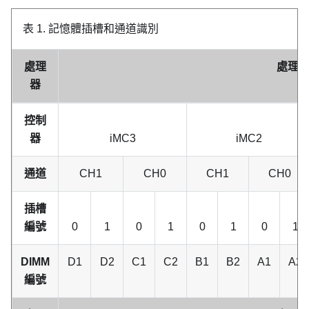
表 1.
記憶體插槽和通道識別
處理
處理器 0
器
控制
器
iMC3
iMC2
通道
CH1
CH0
CH1
CH0
插槽
編號
0
1
0
1
0
1
0
1
DIMM
D1
D2
C1
C2
B1
B2
A1
A2
編號