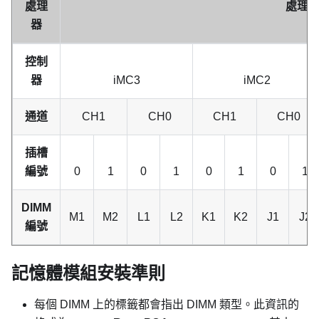
處理
處理器 2
器
控制
器
iMC3
iMC2
通道
CH1
CH0
CH1
CH0
插槽
編號
0
1
0
1
0
1
0
1
DIMM
M1
M2
L1
L2
K1
K2
J1
J2
編號
記憶體模組安裝準則
每個 DIMM 上的標籤都會指出 DIMM 類型。此資訊的