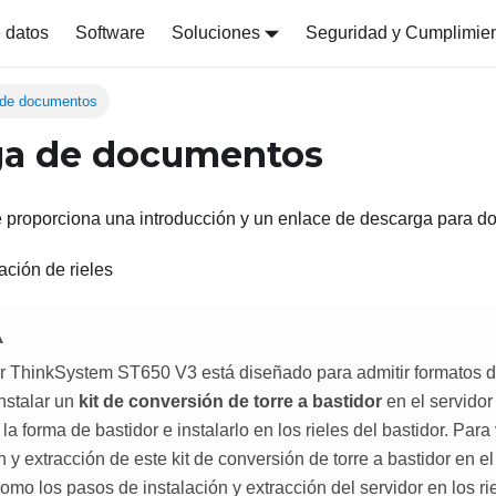
 datos
Software
Soluciones
Seguridad y Cumplimie
 de documentos
ga de documentos
e proporciona una introducción y un enlace de descarga para d
ación de rieles
A
or
ThinkSystem ST650 V3
está diseñado para admitir formatos de
nstalar un
kit de conversión de torre a bastidor
en el servidor
 la forma de bastidor e instalarlo en los rieles del bastidor. Par
n y extracción de este kit de conversión de torre a bastidor en e
como los pasos de instalación y extracción del servidor en los ri