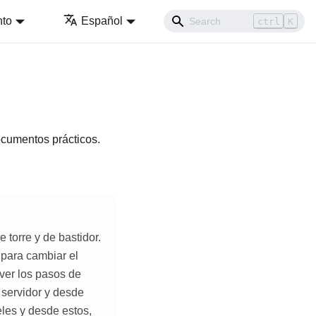
nto
Español
ctrl
K
ocumentos prácticos.
 torre y de bastidor.
 para cambiar el
a ver los pasos de
l servidor y desde
eles y desde estos,