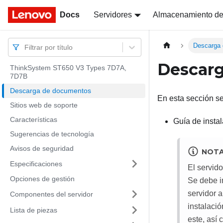
Docs
Docs
Servidores
Almacenamiento de
Descarga
Filtrar por título
Descar
ThinkSystem ST650 V3 Types 7D7A,
7D7B
Descarga de documentos
En esta sección s
Sitios web de soporte
Características
Guía de instal
Sugerencias de tecnología
Avisos de seguridad
NOT
Especificaciones
El servid
Opciones de gestión
Se debe i
servidor a
Componentes del servidor
instalació
Lista de piezas
este, así 