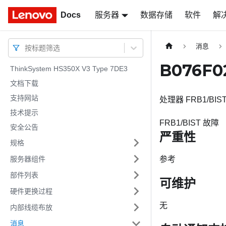
Docs
Docs
服务器
数据存储
软件
解
消息
按标题筛选
B076F
ThinkSystem HS350X V3 Type 7DE3
文档下载
支持网站
处理器 FRB1/BI
技术提示
FRB1/BIST 故障
安全公告
严重性
规格
服务器组件
参考
部件列表
可维护
硬件更换过程
无
内部线缆布放
消息