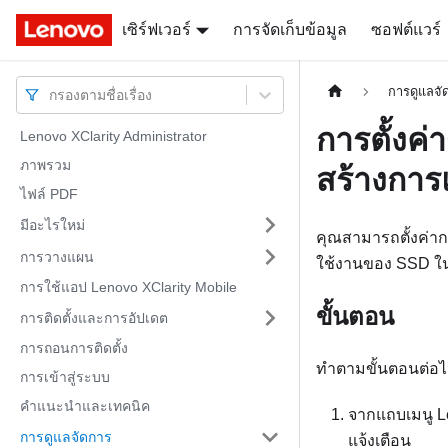
Docs
Docs
เซิร์ฟเวอร์
การจัดเก็บข้อมูล
ซอฟต์แวร์
การดูแลจั
กรองตามชื่อเรื่อง
การตั้ง
Lenovo XClarity Administrator
ภาพรวม
สร้างการ
ไฟล์ PDF
มีอะไรใหม่
คุณสามารถตั้งค่า
การวางแผน
ใช้งานของ SSD ใน 
การใช้แอป Lenovo XClarity Mobile
ขั้นตอน
การติดตั้งและการอัปเดต
การถอนการติดตั้ง
ทำตามขั้นตอนต่อไปนี
การเข้าสู่ระบบ
คำแนะนำและเทคนิค
จากแถบเมนู
L
การดูแลจัดการ
แจ้งเตือน