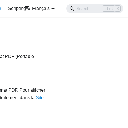
r
Scripting
Français
ctrl
K
mat PDF (Portable
rmat PDF. Pour afficher
atuitement dans la
Site