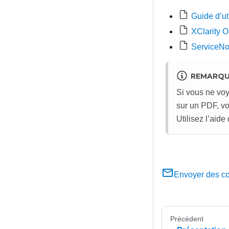
Guide d’ut
XClarity O
ServiceN
REMARQ
Si vous ne voy
sur un PDF, vo
Utilisez l’aide
Envoyer des c
Précédent