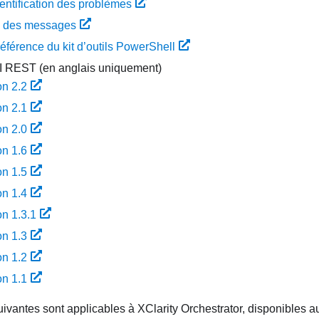
entification des problèmes
e des messages
éférence du kit d’outils PowerShell
I REST (en anglais uniquement)
on 2.2
on 2.1
on 2.0
on 1.6
on 1.5
on 1.4
on 1.3.1
on 1.3
on 1.2
on 1.1
uivantes sont applicables à
XClarity Orchestrator
, disponibles a