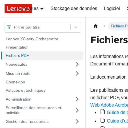
Les serveurs
Docs
Docs
Stockage des données
Logiciel
Fichiers 
Filtrer par titre
Fichier
Lenovo XClarity Orchestrator
Présentation
Fichiers PDF
Les informations r
Document Format)
Nouveautés
Mise en route
La documentation e
Connexion
Les publications s
Astuces et techniques
un fichier PDF, v
Administration
Web Adobe Acrob
Surveillance des ressources et
Guide de p
activités
Guide d’ut
Gestion des ressources