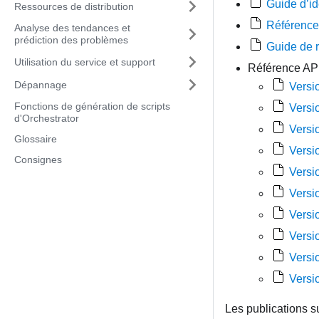
Guide d’id
Ressources de distribution
Référenc
Analyse des tendances et
prédiction des problèmes
Guide de r
Utilisation du service et support
Référence AP
Dépannage
Versi
Fonctions de génération de scripts
Versi
d'Orchestrator
Versi
Glossaire
Versi
Consignes
Versi
Versi
Versi
Versi
Versi
Versi
Les publications s