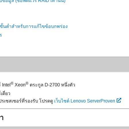
็บข้อมูล (ซอฟต์แวร์ RAID เท่านั้น)
ั้นต่ำสำหรับการแก้ไขข้อบกพร่อง
ร
®
®
 Intel
Xeon
ตระกูล D-2700 หนึ่งตัว
เดี่ยว
เซสเซอร์ที่รองรับ โปรดดู
เว็บไซต์ Lenovo ServerProven
ำ