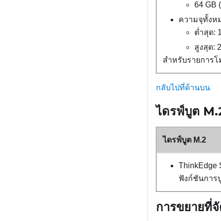
64 GB 
ความจุทั้งห
ต่ำสุด:
สูงสุด:
สำหรับรายการโม
กลับไปที่ด้านบน
ไดรฟ์บูต M.
ไดรฟ์บูต M.2
ThinkEdge
ฟังก์ชันการบ
การขยายที่จั