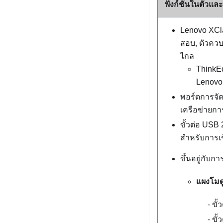
ฟังก์ชันในตัวและข
Lenovo XCla
สอบ, ตัวควบ
ไกล
ThinkE
Lenovo 
พอร์ตการจั
เครือข่ายการ
ขั้วต่อ USB
สำหรับการเช
ขึ้นอยู่กับก
แผงโมด
ขั้
ขั