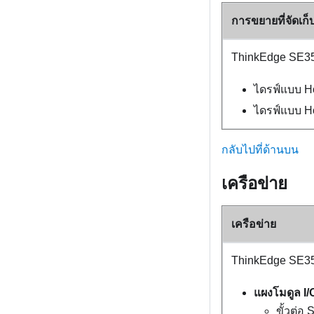
การขยายที่จัดเก็
ThinkEdge SE3
ไดรฟ์แบบ Ho
ไดรฟ์แบบ Ho
กลับไปที่ด้านบน
เครือข่าย
เครือข่าย
ThinkEdge SE3
แผงโมดูล I
ขั้วต่