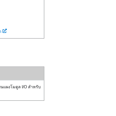
n
บนแผงโมดูล I/O สำหรับ