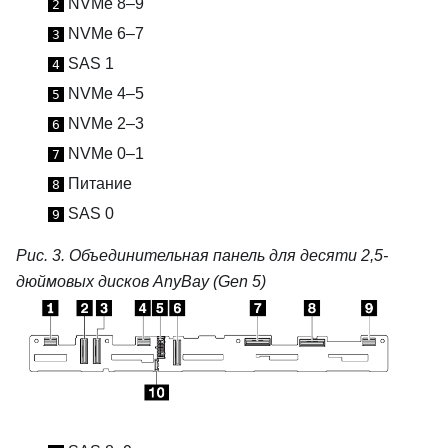
NVMe 8–9
2
NVMe 6–7
3
SAS 1
4
NVMe 4–5
5
NVMe 2–3
6
NVMe 0–1
7
Питание
8
SAS 0
9
Рис. 3.
Объединительная панель для десяти 2,5-
дюймовых дисков AnyBay (Gen 5)