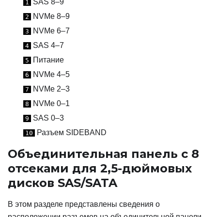
SAS 8–9
1
NVMe 8–9
2
NVMe 6–7
3
SAS 4–7
4
Питание
5
NVMe 4–5
6
NVMe 2–3
7
NVMe 0–1
8
SAS 0–3
9
Разъем SIDEBAND
10
Объединительная панель с 8
отсеками для 2,5-дюймовых
дисков SAS/SATA
В этом разделе представлены сведения о
расположении разъемов на объединительной панели