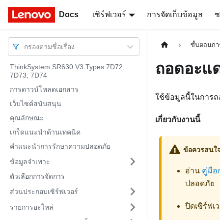
Docs
Docs
เซิร์ฟเวอร์
การจัดเก็บข้อมูล
ซ
ขั้นตอนการ
กรองตามชื่อเรื่อง
ถอดอะแด
ThinkSystem SR630 V3 Types 7D72,
7D73, 7D74
การดาวน์โหลดเอกสาร
ใช้ข้อมูลนี้ในกา
เว็บไซต์สนับสนุน
คุณลักษณะ
เกี่ยวกับงานนี้
เกร็ดแนะนำด้านเทคนิค
คำแนะนำการรักษาความปลอดภัย
ข้อควรสนใ
ข้อมูลจำเพาะ
อ่าน
คู่มือ
ตัวเลือกการจัดการ
ปลอดภัย
ส่วนประกอบเซิร์ฟเวอร์
ปิดเซิร์
รายการอะไหล่