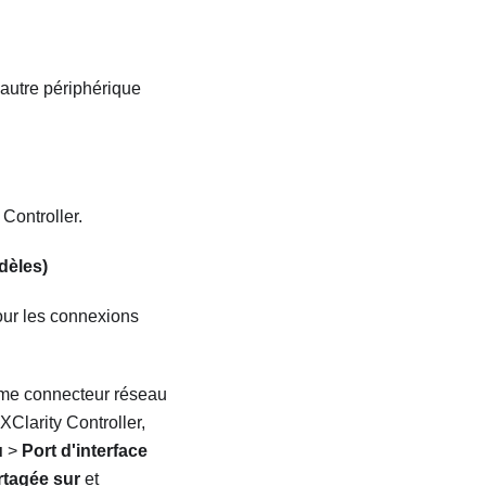
autre périphérique
 Controller.
dèles)
our les connexions
mme connecteur réseau
Clarity Controller,
u
>
Port d'interface
rtagée sur
et