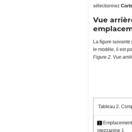
sélectionnez
Cart
Vue arriè
emplacem
La figure suivant
le modèle, il est p
Figure 2.
Vue arri
Tableau 2.
Compo
Emplacement P
1
mezzanine 1