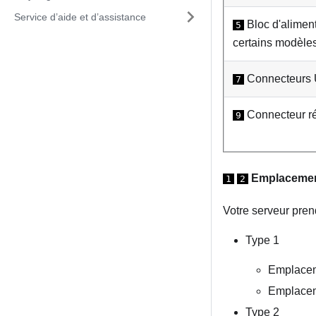
Service d’aide et d’assistance
Bloc d'aliment
5
certains modèle
Connecteurs 
7
Connecteur ré
9
Emplacement
1
2
Votre serveur pren
Type 1
Emplaceme
Emplaceme
Type 2