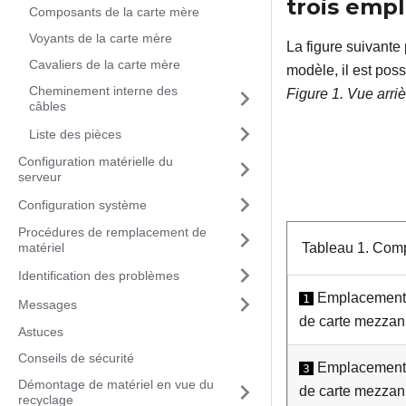
trois
empl
Composants de la carte mère
Voyants de la carte mère
La figure suivante
Cavaliers de la carte mère
modèle, il est poss
Cheminement interne des
Figure 1.
Vue arri
câbles
Liste des pièces
Configuration matérielle du
serveur
Configuration système
Procédures de remplacement de
Tableau 1.
Compo
matériel
Identification des problèmes
Emplacement 
1
Messages
de carte mezzan
Astuces
Conseils de sécurité
Emplacement 
3
Démontage de matériel en vue du
de carte mezzan
recyclage