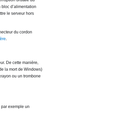
 bloc d’alimentation
tre le serveur hors
nnecteur du cordon
ière
.
ur. De cette manière,
u de la mort de Windows)
n crayon ou un trombone
, par exemple un