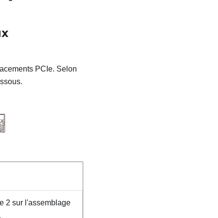
ux
placements PCIe. Selon
essous.
 2 sur l'assemblage
1