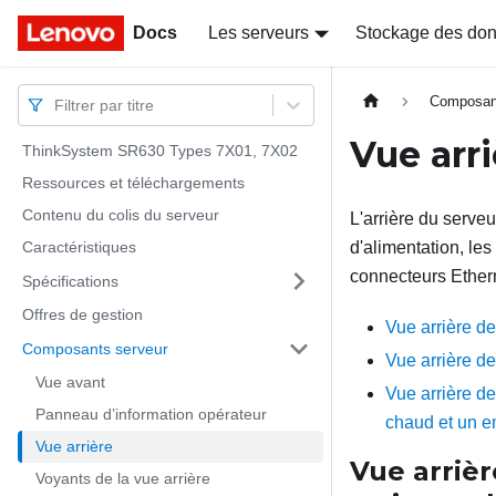
Docs
Docs
Les serveurs
Stockage des do
Composan
Filtrer par titre
Vue arri
ThinkSystem SR630 Types 7X01, 7X02
Ressources et téléchargements
Contenu du colis du serveur
L'arrière du serve
Caractéristiques
d'alimentation, les
connecteurs Ether
Spécifications
Offres de gestion
Vue arrière d
Composants serveur
Vue arrière 
Vue avant
Vue arrière d
Panneau d’information opérateur
chaud et un 
Vue arrière
Vue arriè
Voyants de la vue arrière