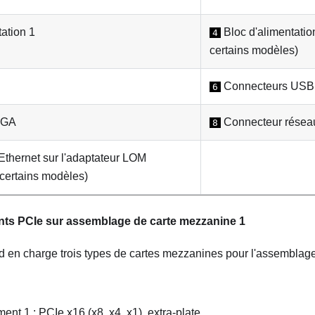
ation 1
Bloc d'alimentatio
4
certains modèles)
Connecteurs USB 
6
VGA
Connecteur réseau 
8
thernet sur l'adaptateur LOM
 certains modèles)
s PCIe sur assemblage de carte mezzanine 1
d en charge trois types de cartes mezzanines pour l'assemblag
nt 1 : PCIe x16 (x8, x4, x1), extra-plate