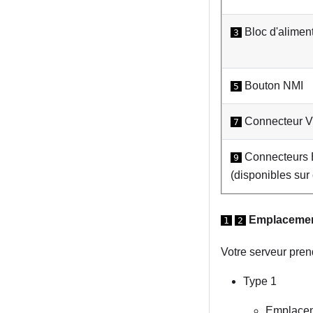
Bloc d'aliment
3
Bouton NMI
5
Connecteur 
7
Connecteurs E
9
(disponibles sur
Emplacement
1
2
Votre serveur pren
Type 1
Emplaceme