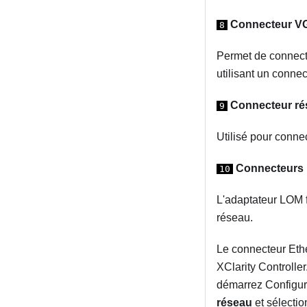
Connecteur V
8
Permet de connecte
utilisant un conne
Connecteur rés
9
Utilisé pour connec
Connecteurs E
10
L'adaptateur LOM 
réseau.
Le connecteur Eth
XClarity Controlle
démarrez Configura
réseau
et sélecti