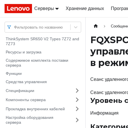
Серверы
Docs
Docs
Хранение данных
Програ
Сообщен
Фильтровать по названию
FQXSPC
ThinkSystem SR650 V2 Types 7Z72 and
7Z73
управл
Ресурсы и загрузка
в режи
Содержимое комплекта поставки
сервера
Функции
Сеанс удаленного
Средства управления
Спецификации
Сеанс удаленног
Уровень 
Компоненты сервера
Прокладка внутренних кабелей
Информация
Настройка оборудования
сервера
Категори