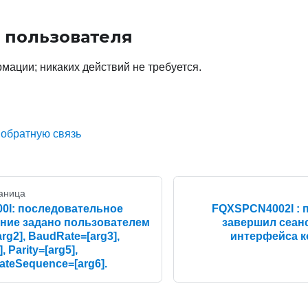
 пользователя
мации; никаких действий не требуется.
 обратную связь
аница
0I: последовательное
FQXSPCN4002I : п
ние задано пользователем
завершил сеан
arg2], BaudRate=[arg3],
интерфейса к
, Parity=[arg5],
ateSequence=[arg6].