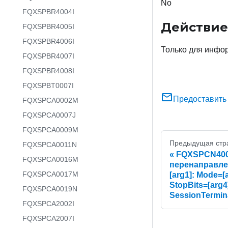
No
FQXSPBR4004I
Действие
FQXSPBR4005I
FQXSPBR4006I
Только для инфор
FQXSPBR4007I
FQXSPBR4008I
FQXSPBT0007I
Предоставить
FQXSPCA0002M
FQXSPCA0007J
FQXSPCA0009M
Предыдущая стр
FQXSPCA0011N
FQXSPCN400
FQXSPCA0016M
перенаправле
FQXSPCA0017M
[arg1]: Mode=[
StopBits=[arg4]
FQXSPCA0019N
SessionTermin
FQXSPCA2002I
FQXSPCA2007I