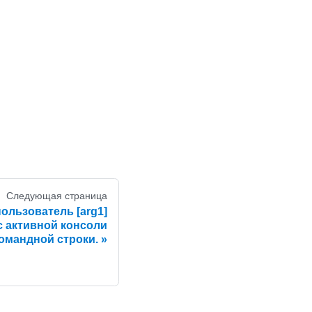
Следующая страница
ользователь [arg1]
с активной консоли
омандной строки.