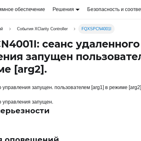
ммное обеспечение
Решения
Безопасность и соотве
ий
События XClarity Controller
FQXSPCN4001I
N4001I: сеанс удаленного
ения запущен пользоват
ме
[arg2]
.
 управления запущен. пользователем [arg1] в режиме [arg2]
о управления запущен.
серьезности
я оповещений