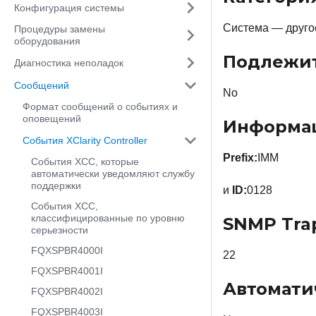
Конфигурация системы
Система — друго
Процедуры замены
оборудования
Подлежи
Диагностика неполадок
Сообщений
No
Формат сообщений о событиях и
оповещений
Информац
События XClarity Controller
Prefix:
IMM
События XCC, которые
автоматически уведомляют службу
поддержки
и
ID:
0128
События XCC,
классифицированные по уровню
SNMP Tra
серьезности
FQXSPBR4000I
22
FQXSPBR4001I
Автомати
FQXSPBR4002I
FQXSPBR4003I