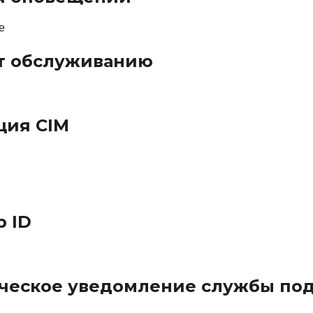
е
т обслуживанию
ия CIM
p ID
ческое уведомление службы по