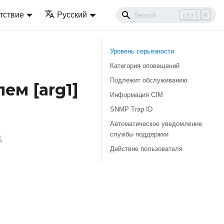
тствие
Русский
ctrl
K
Уровень серьезности
Категория оповещений
Подлежит обслуживанию
елем
[arg1]
Информация CIM
SNMP Trap ID
Автоматическое уведомление
службы поддержки
.
Действие пользователя