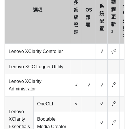
韌
多
系
件/
體
選項
系
OS
統
警
更
統
部
配
示
新
管
署
置
監
1
理
視
2
Lenovo XClarity Controller
√
√
√
Lenovo XCC Logger Utility
√
Lenovo XClarity
2
√
√
√
√
√
Administrator
2
OneCLI
√
√
√
√
Lenovo
XClarity
Bootable
2
√
√
Essentials
Media Creator