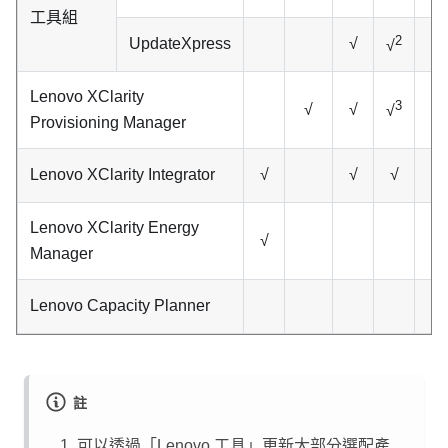
工具組
2
UpdateXpress
√
√
Lenovo XClarity
3
√
√
√
Provisioning Manager
Lenovo XClarity Integrator
√
√
√
√
Lenovo XClarity Energy
√
√
Manager
Lenovo Capacity Planner
註
可以透過「Lenovo 工具」更新大部分選配產