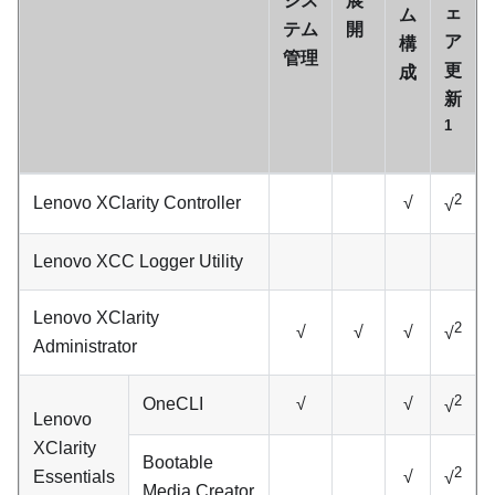
シス
展
ェ
ム
テム
開
ア
構
管理
更
成
新
1
2
Lenovo XClarity Controller
√
√
Lenovo XCC Logger Utility
Lenovo XClarity
2
√
√
√
√
Administrator
2
OneCLI
√
√
√
Lenovo
XClarity
Bootable
2
Essentials
√
√
Media Creator