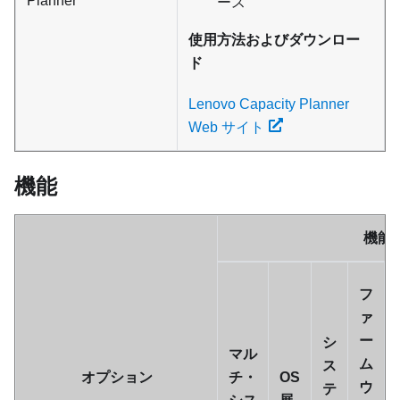
Planner
ース
使用方法およびダウンロー
ド
Lenovo Capacity Planner
Web サイト
機能
機能
フ
ァ
ー
シ
マル
ム
ス
オプション
チ・
OS
ウ
テ