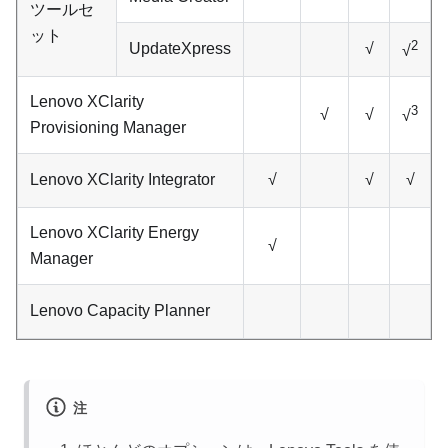
ツールセ
ット
2
UpdateXpress
√
√
Lenovo XClarity
3
√
√
√
Provisioning Manager
Lenovo XClarity Integrator
√
√
√
Lenovo XClarity Energy
√
Manager
Lenovo Capacity Planner
注