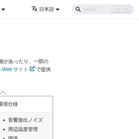
日本語
ctrl
K
能があったり、一部の
ss Web サイト
で提供
い。
環境仕様
音響放出ノイズ
周辺温度管理
環境