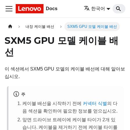
Docs
한국어
내장 케이블 배선
SXM5 GPU 모델 케이블 배선
SXM5 GPU 모델 케이블 배
선
이 섹션에서
SXM5 GPU 모델
의 케이블 배선에 대해 알아보
십시오.
주
케이블 배선을 시작하기 전에
커넥터 식별
의 다
음 섹션을 확인하여 필요한 정보를 얻으십시오.
앞면 드라이브 트레이에 케이블 타이가 2개 있
습니다. 케이블을 제거하기 전에 케이블 타이를