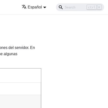
Español
ctrl
K
ones del servidor. En
ue algunas