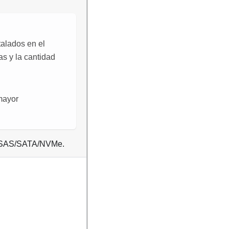
alados en el
as y la cantidad
mayor
s SAS/SATA/NVMe.
: