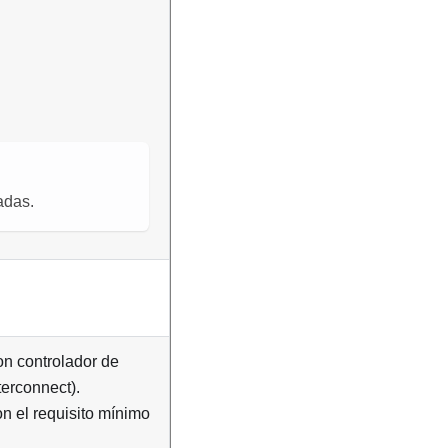
adas.
on controlador de
terconnect).
n el requisito mínimo