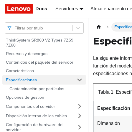
Docs
Docs
Servidores
Almacenamiento de
Especific
Filtrar por título
Especif
ThinkSystem SR860 V2 Types 7Z59,
7Z60
Recursos y descargas
La siguiente infor
Contenidos del paquete del servidor
función del modelo
Características
especificaciones n
Especificaciones
Contaminación por partículas
Tabla 1.
Especif
Opciones de gestión
Componentes del servidor
Especificación
Disposición interna de los cables
Dimensión
Configuración de hardware del
servidor