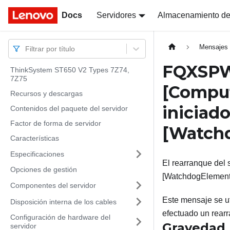
Docs
Docs
Servidores
Almacenamiento de
Mensajes
Filtrar por título
FQXSPWD
ThinkSystem ST650 V2 Types 7Z74,
7Z75
[Compu
Recursos y descargas
iniciado
Contenidos del paquete del servidor
Factor de forma de servidor
[Watch
Características
Especificaciones
El rearranque del
Opciones de gestión
[WatchdogElemen
Componentes del servidor
Este mensaje se u
Disposición interna de los cables
efectuado un rear
Configuración de hardware del
Gravedad
servidor