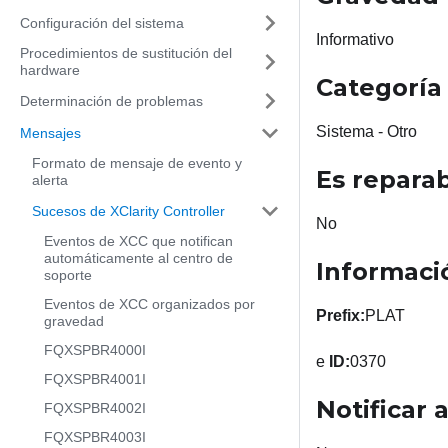
Configuración del sistema
Informativo
Procedimientos de sustitución del
hardware
Categoría 
Determinación de problemas
Sistema - Otro
Mensajes
Formato de mensaje de evento y
Es repara
alerta
Sucesos de XClarity Controller
No
Eventos de XCC que notifican
automáticamente al centro de
Informaci
soporte
Eventos de XCC organizados por
Prefix:
PLAT
gravedad
FQXSPBR4000I
e
ID:
0370
FQXSPBR4001I
Notificar
FQXSPBR4002I
FQXSPBR4003I