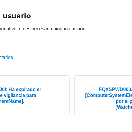
 usuario
ormativo; no es necesaria ninguna acción.
tarios
I: Ha expirado el
FQXSPWD0002I:
e vigilancia para
[ComputerSystemEle
mentName].
por el 
[Watch