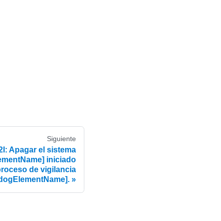
Siguiente
 Apagar el sistema
mentName] iniciado
proceso de vigilancia
dogElementName].