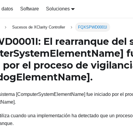
 datos
Software
Soluciones
Sucesos de XClarity Controller
FQXSPWD0001I
0001I: El rearranque del 
terSystemElementName]
f
 por el proceso de vigilanc
dogElementName]
.
 sistema [ComputerSystemElementName] fue iniciado por el proc
tName].
tiliza cuando una implementación ha detectado que un proceso 
ranque.