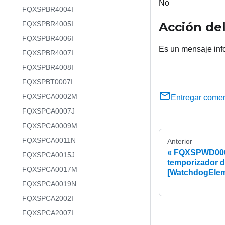
No
FQXSPBR4004I
FQXSPBR4005I
Acción del
FQXSPBR4006I
Es un mensaje inf
FQXSPBR4007I
FQXSPBR4008I
FQXSPBT0007I
FQXSPCA0002M
Entregar comen
FQXSPCA0007J
FQXSPCA0009M
FQXSPCA0011N
Anterior
FQXSPWD0000
FQXSPCA0015J
temporizador d
FQXSPCA0017M
[WatchdogEle
FQXSPCA0019N
FQXSPCA2002I
FQXSPCA2007I