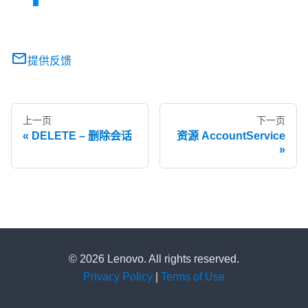
提供反馈
上一页
下一页
DELETE – 删除会话
资源 AccountService
© 2026 Lenovo. All rights reserved.
Privacy Policy
|
Terms of Use