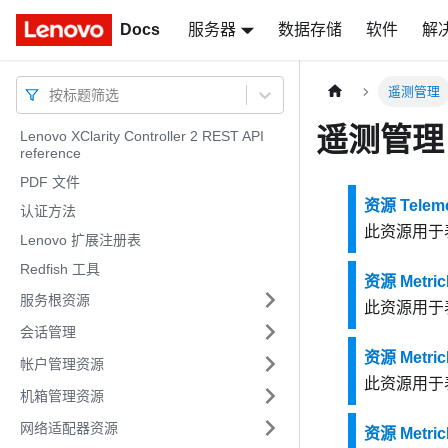
Docs
Docs
服务器
数据存储
软件
解
遥测管理
按标题筛选
遥测管理
Lenovo XClarity Controller 2 REST API
reference
PDF 文件
资源 Teleme
认证方法
此资源用于表
Lenovo 扩展注册表
Redfish 工具
资源 MetricR
服务根资源
此资源用于表示某
会话管理
资源 Metric
帐户管理资源
此资源用于表示某
机箱管理资源
网络适配器资源
资源 MetricD