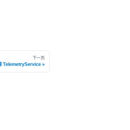
下一页
 TelemetryService