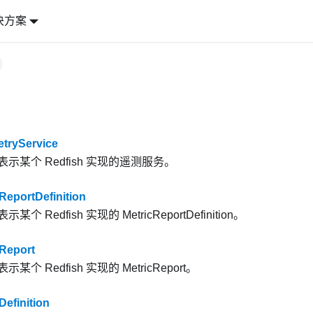
决方案
tryService
示某个 Redfish 实现的遥测服务。
eportDefinition
个 Redfish 实现的 MetricReportDefinition。
Report
个 Redfish 实现的 MetricReport。
efinition