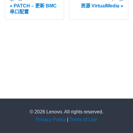
PATCH – 更新 BMC
资源 VirtualMedia
串口配置
© 2026 Lenovo. All rights reserved.
Privacy Policy
|
Terms of Use