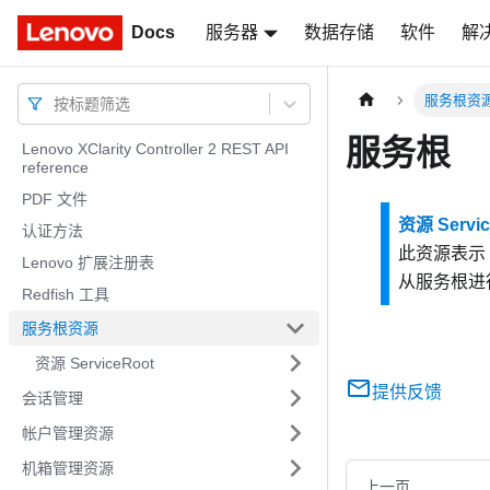
Docs
Docs
服务器
数据存储
软件
解
服务根资
按标题筛选
服务根
Lenovo XClarity Controller 2 REST API
reference
PDF 文件
资源 Servic
认证方法
此资源表示 
Lenovo 扩展注册表
从服务根进
Redfish 工具
服务根资源
资源 ServiceRoot
提供反馈
会话管理
帐户管理资源
机箱管理资源
上一页