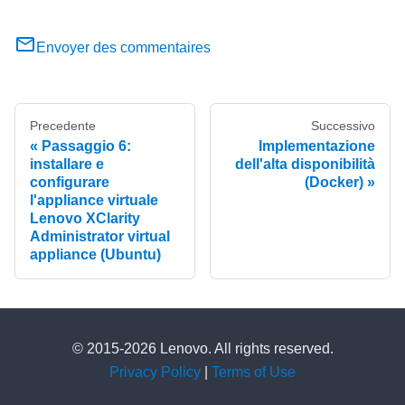
Envoyer des commentaires
Precedente
Successivo
Passaggio 6:
Implementazione
installare e
dell'alta disponibilità
configurare
(Docker)
l'appliance virtuale
Lenovo XClarity
Administrator virtual
appliance (Ubuntu)
© 2015-2026 Lenovo. All rights reserved.
Privacy Policy
|
Terms of Use