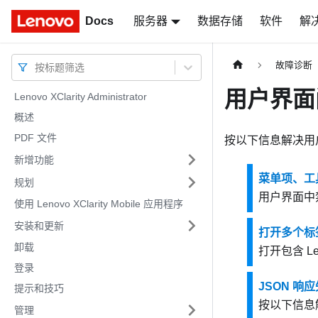
Docs
Docs
服务器
数据存储
软件
解
故障诊断
按标题筛选
用户界面
Lenovo XClarity Administrator
概述
PDF 文件
按以下信息解决用
新增功能
菜单项、工
规划
用户界面中
使用 Lenovo XClarity Mobile 应用程序
安装和更新
打开多个标签
卸载
打开包含
Le
登录
JSON 
提示和技巧
按以下信息解
管理