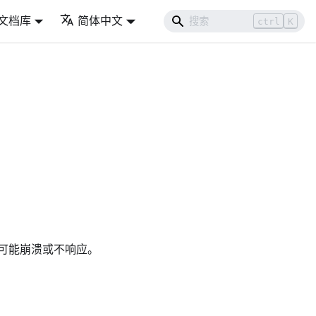
文档库
简体中文
ctrl
K
器可能崩溃或不响应。