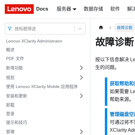
Docs
Docs
服务器
数据存储
软件
解
故障诊断
按标题筛选
故障诊断
Lenovo XClarity Administrator
概述
PDF 文件
按以下信息解决
Le
生的问题。
新增功能
规划
获取帮助和
使用 Lenovo XClarity Mobile 应用程序
如果需要
Le
安装和更新
帮助来源。
卸载
登录
管理磁盘空
可通过将不
提示和技巧
XClarity Adm
管理