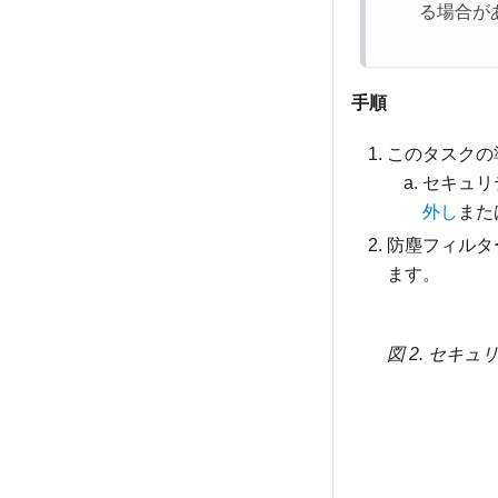
る場合が
手順
このタスクの
セキュリ
外し
また
防塵フィルタ
ます。
図 2.
セキュ