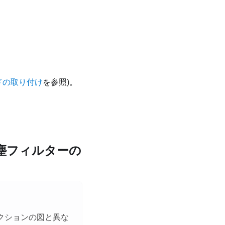
ドの取り付け
を参照)。
塵フィルターの
クションの図と異な