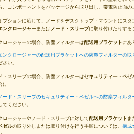
ら、コンポーネントをパッケージから取り出し、帯電防止面の
オプションに応じて、ノードをデスクトップ・マウントにスタ
エンクロージャー
または
ノード・スリーブ
に取り付けたりする
クロージャーの場合、防塵フィルターは
配送用ブラケット
にあ
エンクロージャーの配送用ブラケットへの防塵フィルターの取
ださい。
ド・スリーブの場合、防塵フィルターは
セキュリティー・ベゼ
合)。
ノード・スリーブのセキュリティー・ベゼルへの防塵フィルタ
してください。
クロージャーや
ノード・スリーブ
に対して
配送用ブラケット
ま
ベゼル
の取り外しまたは取り付けを行う手順については、
構成
い。