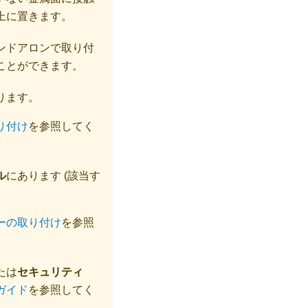
上に置きます。
ンドアロンで取り付
ことができます
。
ります。
り付け
を参照してく
ル
にあります (該当す
ーの取り付け
を参照
たは
セキュリティ
ガイド
を参照してく