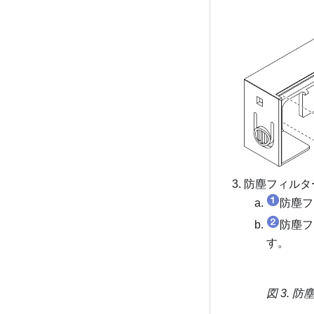
防塵フィルタ
防塵フ
防塵フ
す。
図 3.
防