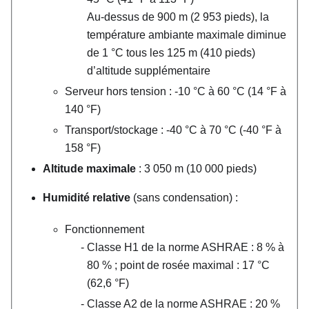
Au-dessus de 900 m (2 953 pieds), la
température ambiante maximale diminue
de 1 °C tous les 125 m (410 pieds)
d’altitude supplémentaire
Serveur hors tension : -10
°
C à 60
°
C (14
°
F à
140
°
F)
Transport/stockage : -40
°
C à 70
°
C (-40
°
F à
158
°
F)
Altitude maximale
: 3 050 m (10 000 pieds)
Humidité relative
(sans condensation) :
Fonctionnement
Classe H1 de la norme ASHRAE : 8 % à
80 % ; point de rosée maximal : 17
°
C
(62,6
°
F)
Classe A2 de la norme ASHRAE : 20 %