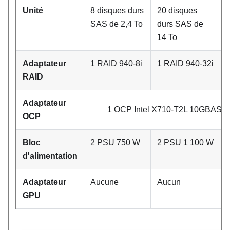
Unité
8 disques durs
20 disques
SAS de 2,4 To
durs SAS de
14 To
Adaptateur
1 RAID 940-8i
1 RAID 940-32i
RAID
Adaptateur
1 OCP Intel X710-T2L 10GBASE-T
OCP
Bloc
2 PSU 750 W
2 PSU 1 100 W
d'alimentation
Adaptateur
Aucune
Aucun
GPU