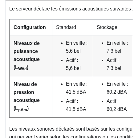
Le serveur déclare les émissions acoustiques suivantes :
Configuration
Standard
Stockage
En veille :
En veille :
Niveaux de
5,6 bel
7,3 bel
puissance
acoustique
Actif :
Actif :
(L
)
5,6 bel
7,3 bel
WAd
En veille :
En veille :
Niveau de
41,5 dBA
60,2 dBA
pression
acoustique
Actif :
Actif :
(L
)
41,5 dBA
60,2 dBA
pAm
Les niveaux sonores déclarés sont basés sur les configurat
qui peuvent varier selon les configurations ou les condition