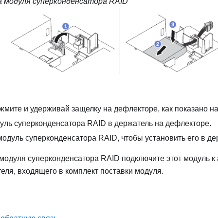
 модуля суперконденсатора RAID
жмите и удерживай защелку на дефлекторе, как показано на
уль суперконденсатора RAID в держатель на дефлекторе.
одуль суперконденсатора RAID, чтобы установить его в де
модуля суперконденсатора RAID подключите этот модуль к 
ля, входящего в комплект поставки модуля.