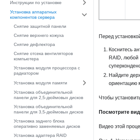
Инструкции по установке
Установка аппаратных
компонентов сервера
Снятие защитной панели
Снятие верхнего кожуха
Перед установко
Снятие дефлектора
Коснитесь ан
Снятие отсека вентиляторов
RAID, любой 
компьютера
суперконденс
Установка модуля процессора с
радиатором
Найдите дер
Установка модуля памяти
ориентацию 
Установка объединительной
панели для 2,5-дюймовых дисков
Чтобы установит
Установка объединительной
панели для 3,5-дюймовых дисков
Посмотрите ви
Установка заднего блока
оперативно заменяемых дисков
Видео этой проц
Установка адаптера RAID