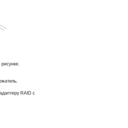
 рисунке.
ржатель.
адаптеру RAID с