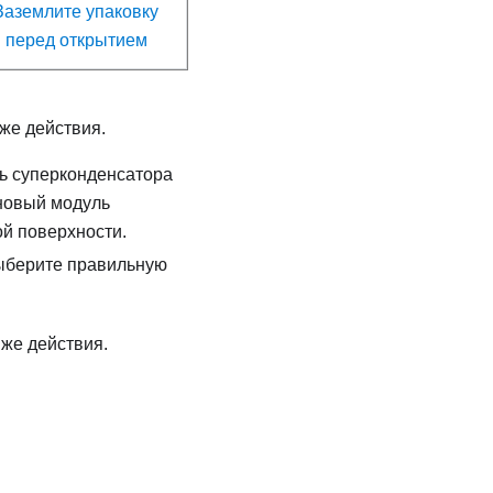
Заземлите упаковку
перед открытием
же действия.
ль суперконденсатора
 новый модуль
ой поверхности.
выберите правильную
же действия.