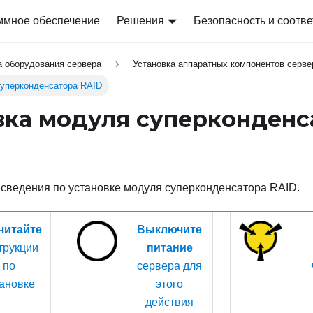
ммное обеспечение
Решения
Безопасность и соотве
а оборудования сервера
Установка аппаратных компонентов серве
суперконденсатора RAID
вка модуля суперконденс
сведения по установке модуля суперконденсатора RAID.
читайте
Выключите
трукции
питание
по
сервера для
ановке
этого
действия