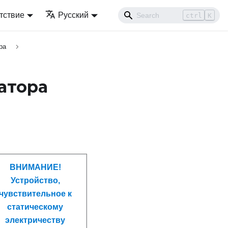
тствие
Русский
ctrl
K
ра
атора
ВНИМАНИЕ!
Устройство,
чувствительное к
статическому
электричеству