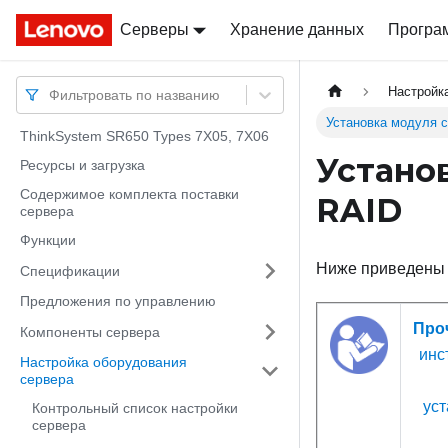
Серверы
Docs
Docs
Хранение данных
Програ
Настройк
Фильтровать по названию
Установка модуля 
ThinkSystem SR650 Types 7X05, 7X06
Устано
Ресурсы и загрузка
Содержимое комплекта поставки
RAID
сервера
Функции
Ниже приведены 
Спецификации
Предложения по управлению
Про
Компоненты сервера
инс
Настройка оборудования
сервера
уст
Контрольный список настройки
сервера