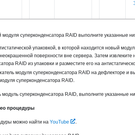
й модуля суперконденсатора RAID выполните указанные ни
тистатической упаковкой, в которой находится новый моду
неокрашенной поверхности вне сервера. Затем извлеките
атора RAID из упаковки и разместите его на антистатическ
жатель модуля суперконденсатора RAID на дефлекторе и 
модуля суперконденсатора RAID.
ь модуль суперконденсатора RAID, выполните указанные ни
део процедуры
едуры можно найти на
YouTube
.