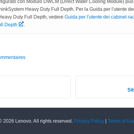
figurato con
Modulo DWCM (Direct Water Cooling Module)
può 
hinkSystem Heavy Duty Full Depth. Per la Guida per l'utente dei
eavy Duty Full Depth, vedere
Guida per l'utente dei cabinet r
ll Depth
.
ommentaires
Si
© 2026 Lenovo. All rights reserved.
Privacy Policy
|
Terms of Us