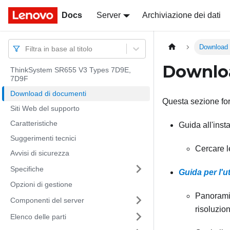
Docs
Docs
Server
Archiviazione dei dati
Download 
Filtra in base al titolo
Downlo
ThinkSystem SR655 V3 Types 7D9E,
7D9F
Download di documenti
Questa sezione for
Siti Web del supporto
Caratteristiche
Guida all'inst
Suggerimenti tecnici
Cercare l
Avvisi di sicurezza
Specifiche
Guida per l'u
Opzioni di gestione
Panoramic
Componenti del server
risoluzio
Elenco delle parti