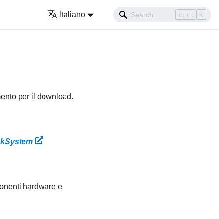
Italiano
ctrl
K
mento per il download.
inkSystem
ponenti hardware e