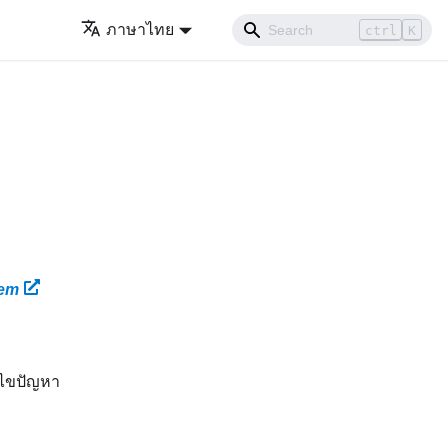
ภาษาไทย
ctrl
K
tem
้ไขปัญหา