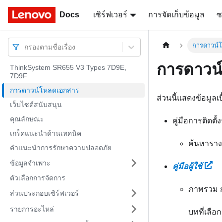
Docs
Docs
เซิร์ฟเวอร์
การจัดเก็บข้อมูล
ซ
การดาวน์
กรองตามชื่อเรื่อง
การดาวน
ThinkSystem SR655 V3 Types 7D9E,
7D9F
การดาวน์โหลดเอกสาร
ส่วนนี้แสดงข้อมูล
เว็บไซต์สนับสนุน
คุณลักษณะ
คู่มือการติดตั้
เกร็ดแนะนำด้านเทคนิค
ค้นหารางท
คำแนะนำการรักษาความปลอดภัย
ข้อมูลจำเพาะ
คู่มือผู้ใช้
ตัวเลือกการจัดการ
ภาพรวม ก
ส่วนประกอบเซิร์ฟเวอร์
รายการอะไหล่
บทที่เลือ