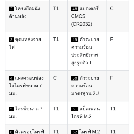
โครงยึดผนัง
T1
แบตเตอรี่
C
2
48
ด้านหลัง
CMOS
(CR2032)
ชุดแหล่งจ่าย
T1
ตัวระบาย
F
3
49
ไฟ
ความร้อน
ประสิทธิภาพ
สูงรูปตัว T
แผงครอบช่อง
C
ตัวระบาย
F
4
50
ใส่ไดรฟ์ขนาด 7
ความร้อน
มม.
มาตรฐาน 2U
ไดรฟ์ขนาด 7
T1
แบ็คเพลน
T1
5
51
มม.
ไดรฟ์ M.2
ตัวครอบไดรฟ์
T1
ไดรฟ์ M.2
T1
6
52