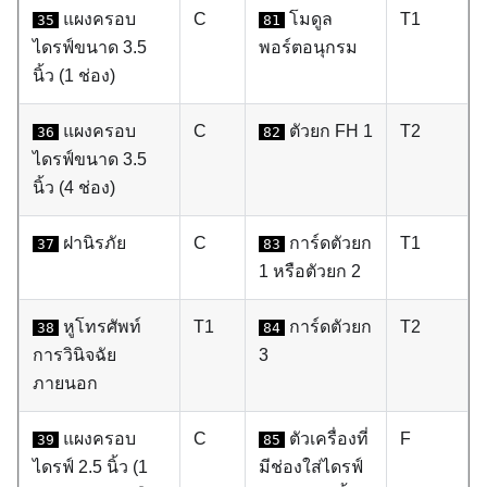
แผงครอบ
C
โมดูล
T1
35
81
ไดรฟ์ขนาด 3.5
พอร์ตอนุกรม
นิ้ว (1 ช่อง)
แผงครอบ
C
ตัวยก FH 1
T2
36
82
ไดรฟ์ขนาด 3.5
นิ้ว (4 ช่อง)
ฝานิรภัย
C
การ์ดตัวยก
T1
37
83
1 หรือตัวยก 2
หูโทรศัพท์
T1
การ์ดตัวยก
T2
38
84
การวินิจฉัย
3
ภายนอก
แผงครอบ
C
ตัวเครื่องที่
F
39
85
ไดรฟ์ 2.5 นิ้ว (1
มีช่องใส่ไดรฟ์