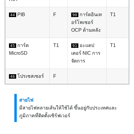
PIB
F
การ์ดอินเท
T1
44
90
อร์โพเซอร์
OCP ด้านหลัง
การ์ด
T1
อะแดป
T1
45
91
MicroSD
เตอร์ NIC การ
จัดการ
โปรเซสเซอร์
F
46
สายไฟ
มีสายไฟหลายเส้นให้ใช้ได้ ขึ้นอยู่กับประเทศและ
ภูมิภาคที่ติดตั้งเซิร์ฟเวอร์