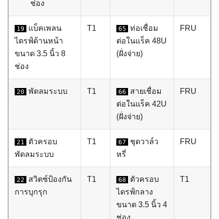
ช่อง
แบ็คเพลน
T1
ท่อเชื่อม
FRU
19
65
ไดรฟ์ด้านหน้า
ต่อในแร็ค 48U
ขนาด 3.5 นิ้ว 8
(ฝั่งจ่าย)
ช่อง
พัดลมระบบ
T1
สายเชื่อม
FRU
20
66
ต่อในแร็ค 42U
(ฝั่งจ่าย)
ตัวครอบ
T1
ชุดวาล์ว
FRU
21
67
พัดลมระบบ
หรี่
สวิตช์ป้องกัน
T1
ตัวครอบ
T1
22
68
การบุกรุก
ไดรฟ์กลาง
ขนาด 3.5 นิ้ว 4
ช่อง