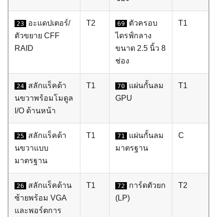
อะแดปเตอร์/
T2
ตัวครอบ
T1
23
69
ตัวขยาย CFF
ไดรฟ์กลาง
RAID
ขนาด 2.5 นิ้ว 8
ช่อง
สลักแร็คด้า
T1
แผ่นกั้นลม
T1
24
70
นขวาพร้อมโมดูล
GPU
I/O ด้านหน้า
สลักแร็คด้า
T1
แผ่นกั้นลม
C
25
71
นขวาแบบ
มาตรฐาน
มาตรฐาน
สลักแร็คด้าน
T1
การ์ดตัวยก
T2
26
72
ซ้ายพร้อม VGA
(LP)
และพอร์ตการ