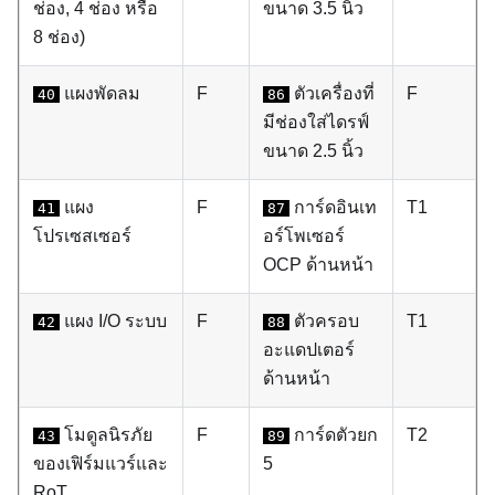
ช่อง, 4 ช่อง หรือ
ขนาด 3.5 นิ้ว
8 ช่อง)
แผงพัดลม
F
ตัวเครื่องที่
F
40
86
มีช่องใส่ไดรฟ์
ขนาด 2.5 นิ้ว
แผง
F
การ์ดอินเท
T1
41
87
โปรเซสเซอร์
อร์โพเซอร์
OCP ด้านหน้า
แผง I/O ระบบ
F
ตัวครอบ
T1
42
88
อะแดปเตอร์
ด้านหน้า
โมดูลนิรภัย
F
การ์ดตัวยก
T2
43
89
ของเฟิร์มแวร์และ
5
RoT