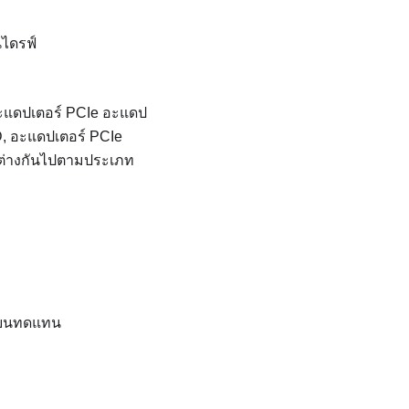
ไดรฟ์
ะแดปเตอร์ PCIe อะแดป
D, อะแดปเตอร์ PCIe
กต่างกันไปตามประเภท
ี่ยนทดแทน