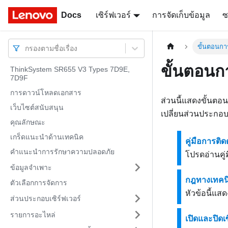
Docs
Docs
เซิร์ฟเวอร์
การจัดเก็บข้อมูล
ซ
ขั้นตอนการ
กรองตามชื่อเรื่อง
ขั้นตอนกา
ThinkSystem SR655 V3 Types 7D9E,
7D9F
การดาวน์โหลดเอกสาร
ส่วนนี้แสดงขั้นต
เว็บไซต์สนับสนุน
เปลี่ยนส่วนประกอบแ
คุณลักษณะ
เกร็ดแนะนำด้านเทคนิค
คู่มือการติดต
คำแนะนำการรักษาความปลอดภัย
โปรดอ่านคู่ม
ข้อมูลจำเพาะ
กฎทางเทคน
ตัวเลือกการจัดการ
หัวข้อนี้แส
ส่วนประกอบเซิร์ฟเวอร์
รายการอะไหล่
เปิดและปิดเซ