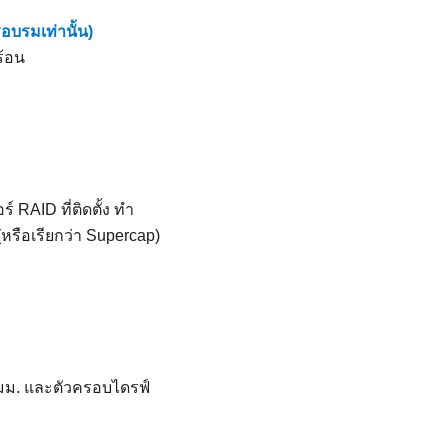
อบรมเท่านั้น)
ร้อน
AID ที่ติดตั้ง ทำ
รือเรียกว่า Supercap)
มม. และตัวครอบไดรฟ์