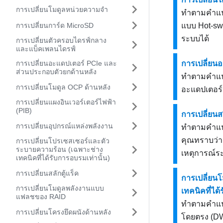
การเปลี่ยนโมดูลหน่วยความจำ
ทำตามคำแนะ
การเปลี่ยนการ์ด MicroSD
แบบ Hot-swa
ระบบได้
การเปลี่ยนตัวครอบไดรฟ์กลาง
และแบ็คเพลนไดรฟ์
การเปลี่ยนอะแดปเตอร์ PCIe และ
การเปลี่ยน
ส่วนประกอบตัวยกด้านหลัง
ทำตามคำแนะ
การเปลี่ยนโมดูล OCP ด้านหลัง
อะแดปเตอร
การเปลี่ยนแผงอินเวอร์เตอร์ไฟฟ้า
(PIB)
การเปลี่ยนส
การเปลี่ยนอุปกรณ์แหล่งพลังงาน
ทำตามคำแนะน
คุณทราบว่าฝ
การเปลี่ยนโปรเซสเซอร์และตัว
ระบายความร้อน (เฉพาะช่าง
เหตุการณ์ร
เทคนิคที่ได้รับการอบรมเท่านั้น)
การเปลี่ยนสลักตู้แร็ค
การเปลี่ยน
การเปลี่ยนโมดูลพลังงานแบบ
เทคนิคที่ได้
แฟลชของ RAID
ทำตามคำแนะ
การเปลี่ยนโครงยึดผนังด้านหลัง
โดยตรง (D