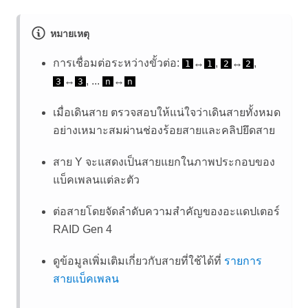
หมายเหตุ
การเชื่อมต่อระหว่างขั้วต่อ:
↔
,
↔
,
1
1
2
2
↔
, ...
↔
3
3
n
n
เมื่อเดินสาย ตรวจสอบให้แน่ใจว่าเดินสายทั้งหมด
อย่างเหมาะสมผ่านช่องร้อยสายและคลิปยึดสาย
สาย Y จะแสดงเป็นสายแยกในภาพประกอบของ
แบ็คเพลนแต่ละตัว
ต่อสายโดยจัดลำดับความสำคัญของอะแดปเตอร์
RAID Gen 4
ดูข้อมูลเพิ่มเติมเกี่ยวกับสายที่ใช้ได้ที่
รายการ
สายแบ็คเพลน