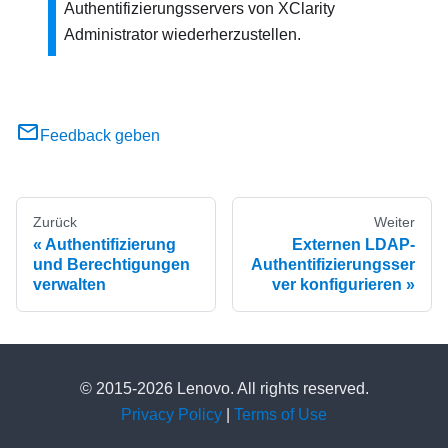
Authentifizierungsservers von
XClarity
Administrator
wiederherzustellen.
Feedback geben
Zurück
Weiter
Authentifizierung
Externen LDAP-
und Berechtigungen
Authentifizierungsser
verwalten
ver konfigurieren
© 2015-2026 Lenovo. All rights reserved.
Privacy Policy
|
Terms of Use