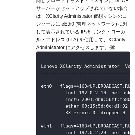
同じブロードキャスト・ドメインに DHCP
サーバーがセットアップ
されていない
場合
は、
XClarity Administrator
仮想マシンのコ
ンソールに eEth0 (管理ネットワーク) に対
して表示されている IPv6 リンク・ローカ
ル・アドレス (LLA) を使用して、
XClarity
Administrator
にアクセスします。例:
----------------------------------
Lenovo XClarity Administrator  Ver
----------------------------------
eth0   flags=4163<UP,BROADCAST,RUN
         inet 192.0.2.10  netmask 
         inet6 2001:db8:56ff:fe80:
         ether 00:15:5d:0c:d1:92  
         RX errors 0  dropped 0  o
eth1   flags=4163<UP,BROADCAST,RUN
         inet 192.0.2.20  netmask 