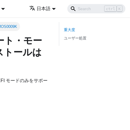
日本語
ctrl
K
OS0009K
重大度
ブート・モー
ユーザー処置
ンストールは
FI モードのみをサポー