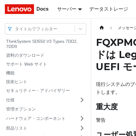
Docs
Docs
サーバー
データストレージ
メッセー
タイトルでフィルター
FQXPM
ThinkSystem SD550 V3 Types 7DD2,
7DD9
ドは Le
資料のダウンロード
UEFI
サポート Web サイト
機能
技術ヒント
現行システムのブー
セキュリティー・アドバイザリー
トします。
仕様
重大度
管理オプション
ハードウェア・コンポーネント
警告
部品リスト
ユーザー処