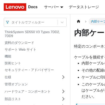
Docs
Docs
サーバー
データストレージ
内部ケー
タイトルでフィルター
内部ケー
ThinkSystem SD550 V3 Types 7DD2,
7DD9
資料のダウンロード
特定のコンポーネ
サポート Web サイト
機能
ケーブルを接続す
技術ヒント
内部ケーブル
セキュリティー・アドバイザリー
その他の配線
仕様
ケーブルに印
管理オプション
このケーブル
はケーブルが
ハードウェア・コンポーネント
ださい。
部品リスト