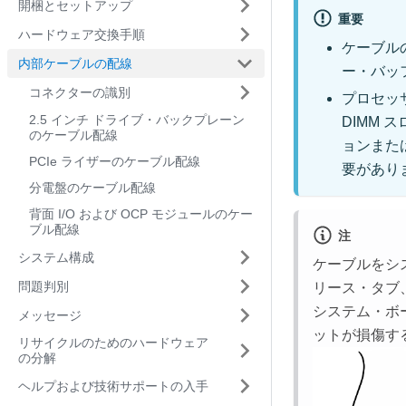
開梱とセットアップ
重要
ハードウェア交換手順
ケーブルの
内部ケーブルの配線
ー・バッ
コネクターの識別
プロセッサ
2.5 インチ ドライブ・バックプレーン
DIMM 
のケーブル配線
ョンまたは
PCIe ライザーのケーブル配線
要があり
分電盤のケーブル配線
背面 I/O および OCP モジュールのケー
ブル配線
注
システム構成
ケーブルをシ
問題判別
リース・タブ
システム・ボ
メッセージ
ットが損傷す
リサイクルのためのハードウェア
の分解
ヘルプおよび技術サポートの入手