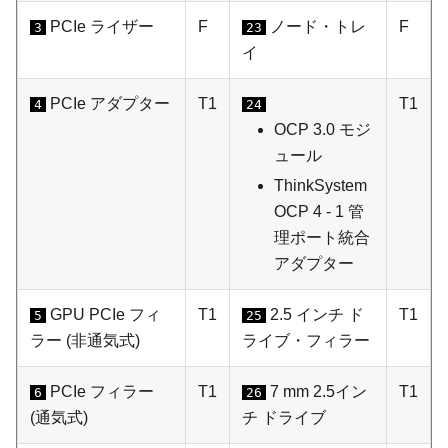
PCIe ライザー
F
ノード・トレ
F
3
23
イ
PCIe アダプター
T1
T1
4
24
OCP 3.0 モジ
ュール
ThinkSystem
OCP 4 - 1 管
理ポート統合
アダプター
GPU PCIe フィ
T1
2.5 インチ ド
T1
5
25
ラー (非通気式)
ライブ・フィラー
PCIe フィラー
T1
7 mm 2.5イン
T1
6
26
(通気式)
チ ドライブ