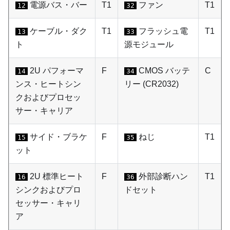
電源バス・バー
T1
ファン
T1
12
32
ケーブル・ダク
T1
フラッシュ電
T1
13
33
ト
源モジュール
2U パフォーマ
F
CMOS バッテ
C
14
34
ンス・ヒートシン
リー (CR2032)
クおよびプロセッ
サー・キャリア
サイド・ブラケ
F
ねじ
T1
15
35
ット
2U 標準ヒート
F
外部診断ハン
T1
16
36
シンクおよびプロ
ドセット
セッサー・キャリ
ア