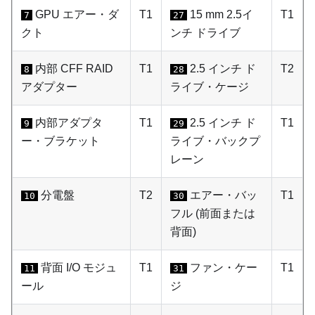
GPU エアー・ダ
T1
15 mm 2.5イ
T1
7
27
クト
ンチ ドライブ
内部 CFF RAID
T1
2.5 インチ ド
T2
8
28
アダプター
ライブ・ケージ
内部アダプタ
T1
2.5 インチ ド
T1
9
29
ー・ブラケット
ライブ・バックプ
レーン
分電盤
T2
エアー・バッ
T1
10
30
フル (前面または
背面)
背面 I/O モジュ
T1
ファン・ケー
T1
11
31
ール
ジ