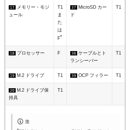
メモリー・モジ
T1
MicroSD カー
T1
17
37
ュール
ま
ド
た
は
*
F
プロセッサー
F
ケーブルとト
T1
18
38
ランシーバー
M.2 ドライブ
T1
OCP フィラー
T1
19
39
M.2 ドライブ保
T1
20
持具
注