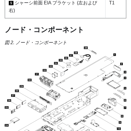
シャーシ前面 EIA ブラケット (左および
T1
9
右)
ノード・コンポーネント
図 2.
ノード・コンポーネント