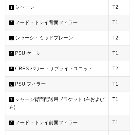
シャーシ
T2
1
ノード・トレイ背面フィラー
T1
2
シャーシ・ミッドプレーン
T2
3
PSU ケージ
T1
4
CRPS パワー・サプライ・ユニット
T2
5
PSU フィラー
T1
6
シャーシ背面配送用ブラケット (左および
T1
7
右)
ノード・トレイ前面フィラー
T1
8