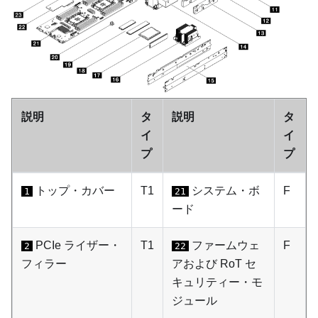
説明
タ
説明
タ
イ
イ
プ
プ
トップ・カバー
T1
システム・ボ
F
1
21
ード
PCIe ライザー・
T1
ファームウェ
F
2
22
フィラー
アおよび RoT セ
キュリティー・モ
ジュール