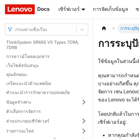
Docs
Docs
เซิร์ฟเวอร์
การจัดเก็บข้อมูล
ซ
การระบุปั
กรองตามชื่อเรื่อง
การระบุป
ThinkSystem SR665 V3 Types 7D9A,
7D9B
การดาวน์โหลดเอกสาร
ใช้ข้อมูลในส่วนนี
เว็บไซต์สนับสนุน
คุณลักษณะ
คุณสามารถกำหนดค่า
เกร็ดแนะนำด้านเทคนิค
บางอย่างเกิดขึ้น 
จัดการ เช่น
Lenovo
คำแนะนำการรักษาความปลอดภัย
ของ Lenovo จะได้รั
ข้อมูลจำเพาะ
ตัวเลือกการจัดการ
โดยปกติแล้วในการ
ส่วนประกอบเซิร์ฟเวอร์
เซิร์ฟเวอร์อยู่:
รายการอะไหล่
หากคุณกำลังจ