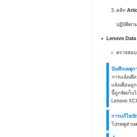
คลิก
Arti
ปฏิบัติต
Lenovo Data
ตรวจสอ
บันทึกเหตุก
การแจ้งเตือ
แจ้งเตือนถู
นี้ถูกจัดเก็
Lenovo XCla
การแก้ไขป
โปรดดูส่วนต