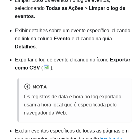
Limpar todos os eventos no log de eventos,
selecionando
Todas as Ações
>
Limpar o log de
eventos
.
Exibir detalhes sobre um evento específico, clicando
no link na coluna
Evento
e clicando na guia
Detalhes
.
Exportar o log de evento clicando no ícone
Exportar
como CSV
(
).
NOTA
Os registros de data e hora no log exportado
usam a hora local que é especificada pelo
navegador da Web.
Excluir eventos específicos de todas as páginas em
que os eventos são exibidos (consulte
Excluindo