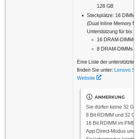
128 GB
Steckplätze: 16 DIMM-S
(Dual Inline Memory Mo
Unterstützung für bis zu
16 DRAM-DIMMs
8 DRAM-DIMMs u
Eine Liste der unterstützte
finden Sie unter:
Lenovo Ser
Website
ANMERKUNG
Sie dürfen keine 32 G
8 Bit RDIMM und 32 G
16 Bit RDIMM im PMEM
App Direct-Modus und