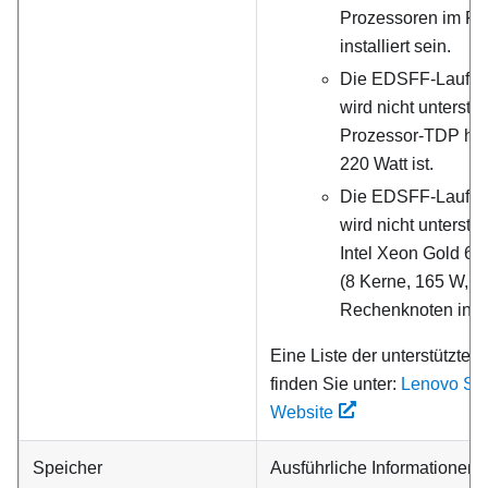
Prozessoren im R
installiert sein.
Die EDSFF-Laufwe
wird nicht unterstü
Prozessor-TDP höh
220 Watt ist.
Die EDSFF-Laufwe
wird nicht unterstü
Intel Xeon Gold 63
(8 Kerne, 165 W, 3
Rechenknoten install
Eine Liste der unterstützte
finden Sie unter:
Lenovo Ser
Website
Speicher
Ausführliche Informationen 