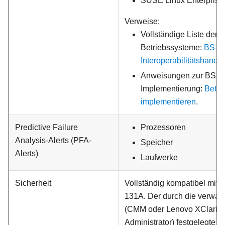
SUSE Linux Enterprise
Verweise:
Vollständige Liste der 
Betriebssysteme:
BS-
Interoperabilitätshandb
Anweisungen zur BS-
Implementierung:
Betri
implementieren
.
Predictive Failure
Prozessoren
Analysis-Alerts (PFA-
Speicher
Alerts)
Laufwerke
Sicherheit
Vollständig kompatibel mit 
131A. Der durch die verwalt
(CMM oder
Lenovo XClarity
Administrator
) festgelegte