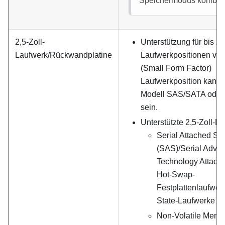
Speichermodus kombini
2,5-Zoll-
Unterstützung für bis z
Laufwerk/Rückwandplatine
Laufwerkpositionen vo
(Small Form Factor)
Laufwerkposition kann 
Modell SAS/SATA ode
sein.
Unterstützte 2,5-Zoll-L
Serial Attached SC
(SAS)/Serial Adva
Technology Attach
Hot-Swap-
Festplattenlaufwer
State-Laufwerke
Non-Volatile Memo