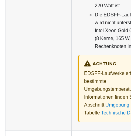
220 Watt ist.
Die EDSFF-Laufwe
wird nicht unterstü
Intel Xeon Gold 63
(8 Kerne, 165 W, 3
Rechenknoten install
ACHTUNG
EDSFF-Laufwerke erfor
bestimmte
Umgebungstemperatur. 
Informationen finden Si
Abschnitt
Umgebung
in 
Tabelle
Technische Dat