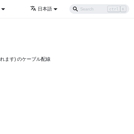
日本語
ctrl
K
れます) のケーブル配線