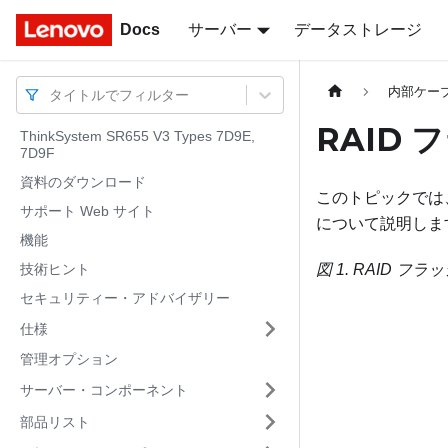
Docs
Docs
サーバー
データストレージ
内部ケー
タイトルでフィルター
RAID
ThinkSystem SR655 V3 Types 7D9E,
7D9F
資料のダウンロード
このトピックでは、
サポート Web サイト
について説明しま
機能
技術ヒント
図 1.
RAID フ
セキュリティー・アドバイザリー
仕様
管理オプション
サーバー・コンポーネント
部品リスト