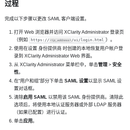
过程
完成以下步骤以更改 SAML 客户端设置。
打开 Web 浏览器并访问
XClarity Administrator
登录页
（例如
）。
https://
/ui/login.html
<ip_address>
使用在设置
身份提供商
时创建的本地恢复用户帐户登
录到
XClarity Administrator
Web 界面。
从
XClarity Administrator
菜单栏中，单击
管理
>
安全
性
。
在“用户和组”部分下单击
SAML 设置
以显示
SAML 设
置
对话框。
清除
启用 SAML
以禁用该 SAML
身份提供商
。清除此
选项后，将使用本地认证服务器或外部 LDAP 服务器
（如果已配置）进行认证。
单击
应用
。