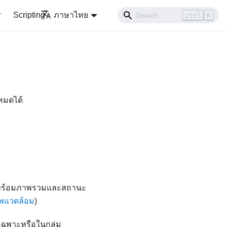
r
Scripting
ภาษาไทย
ctrl
K
หมดได้
ดพร้อมภาพรวมและสถานะ
พแวดล้อม
)
เฉพาะหรือในกลุ่ม