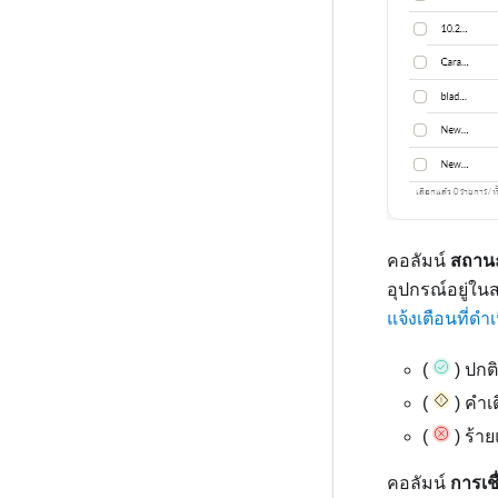
คอลัมน์
สถาน
อุปกรณ์อยู่ใน
แจ้งเตือนที่ดำเ
(
) ปกติ
(
) คำเ
(
) ร้า
คอลัมน์
การเชื