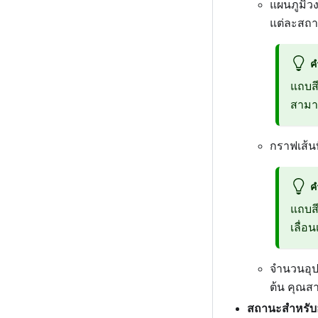
แผนภูมิวง
แต่ละสถาน
ค
แถบส
สามาร
กราฟเส้น
ค
แถบส
เลื่อ
จำนวนอุป
ต้น คุณสา
สถานะสำหรับอ