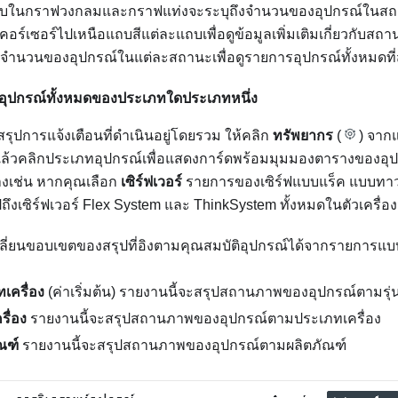
ถบในกราฟวงกลมและกราฟแท่งจะระบุถึงจำนวนของอุปกรณ์ในสถ
อร์เซอร์ไปเหนือแถบสีแต่ละแถบเพื่อดูข้อมูลเพิ่มเติมเกี่ยวกับสถา
่จำนวนของอุปกรณ์ในแต่ละสถานะเพื่อดูรายการอุปกรณ์ทั้งหมดที่
ุปกรณ์ทั้งหมดของประเภทใดประเภทหนึ่ง
รุปการแจ้งเตือนที่ดำเนินอยู่โดยรวม ให้คลิก
ทรัพยากร
(
) จาก
ล้วคลิกประเภทอุปกรณ์เพื่อแสดงการ์ดพร้อมมุมมองตารางของอุ
่างเช่น หากคุณเลือก
เซิร์ฟเวอร์
รายการของเซิร์ฟแบบแร็ค แบบทาว
ถึงเซิร์ฟเวอร์ Flex System และ ThinkSystem ทั้งหมดในตัวเครื่อ
ี่ยนขอบเขตของสรุปที่อิงตามคุณสมบัติอุปกรณ์ได้จากรายการแ
ทเครื่อง
(ค่าเริ่มต้น) รายงานนี้จะสรุปสถานภาพของอุปกรณ์ตามรุ่
ื่อง
รายงานนี้จะสรุปสถานภาพของอุปกรณ์ตามประเภทเครื่อง
ัณฑ์
รายงานนี้จะสรุปสถานภาพของอุปกรณ์ตามผลิตภัณฑ์