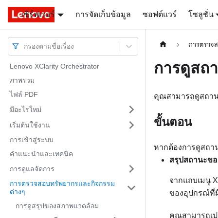
เซิร์ฟเวอร์
Docs
Docs
การจัดเก็บข้อมูล
ซอฟต์แวร์
โซลูชั่น
การตรวจส
กรองตามชื่อเรื่อง
การดูสถ
Lenovo XClarity Orchestrator
ภาพรวม
ไฟล์ PDF
คุณสามารถดูสถานะ
มีอะไรใหม่
ขั้นตอน
เริ่มต้นใช้งาน
การเข้าสู่ระบบ
หากต้องการดูสถานะ
คำแนะนำและเทคนิค
สรุปสถานะของ
การดูแลจัดการ
จากแถบเมนู
X
การตรวจสอบทรัพยากรและกิจกรรม
ต่างๆ
ของอุปกรณ์ที่
การดูสรุปของสภาพแวดล้อม
คุณสามารถเปล