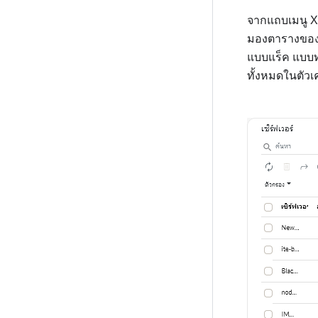
จากแถบเมนู
X
มองตารางของอ
แบบแร็ค แบบท
ทั้งหมดในตัวเ