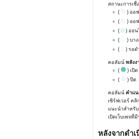
สถานะการเชื่อ
(
) ออฟ
(
) ออฟ
(
) ออน
(
) บาง
(
) รอด
คอลัมน์
พลังง
(
) เปิด
(
) ปิด
คอลัมน์
คำแน
เซิร์ฟเวอร์ ค
แนะนำสำหรับลู
เปิดเว็บเพจที่
หลังจากดำเน