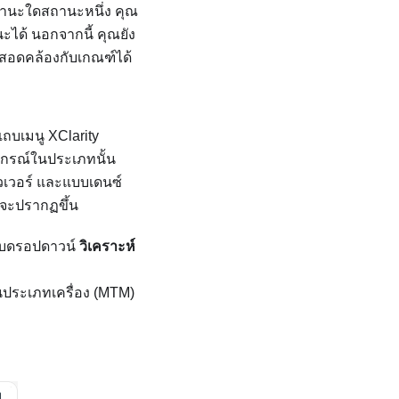
านะใดสถานะหนึ่ง คุณ
นะได้ นอกจากนี้ คุณยัง
สอดคล้องกับเกณฑ์ได้
แถบเมนู
XClarity
ปกรณ์ในประเภทนั้น
เวอร์ และแบบเดนซ์
งจะปรากฏขึ้น
บบดรอปดาวน์
วิเคราะห์
นประเภทเครื่อง (MTM)