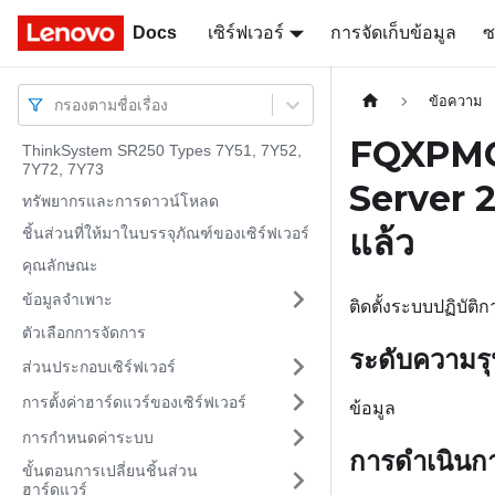
Docs
Docs
เซิร์ฟเวอร์
การจัดเก็บข้อมูล
ซ
ข้อความ
กรองตามชื่อเรื่อง
FQXPMOS
ThinkSystem SR250 Types 7Y51, 7Y52,
7Y72, 7Y73
Server
ทรัพยากรและการดาวน์โหลด
แล้ว
ชิ้นส่วนที่ให้มาในบรรจุภัณฑ์ของเซิร์ฟเวอร์
คุณลักษณะ
ข้อมูลจำเพาะ
ติดตั้งระบบปฏิบ
ตัวเลือกการจัดการ
ระดับความร
ส่วนประกอบเซิร์ฟเวอร์
การตั้งค่าฮาร์ดแวร์ของเซิร์ฟเวอร์
ข้อมูล
การกำหนดค่าระบบ
การดำเนินกา
ขั้นตอนการเปลี่ยนชิ้นส่วน
ฮาร์ดแวร์