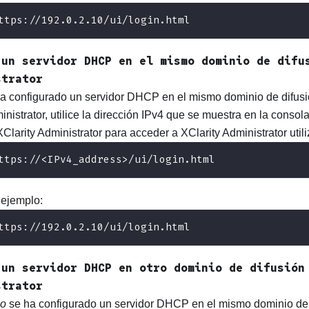
ttps://192.0.2.10/ui/login.html
 un servidor DHCP en el mismo dominio de dif
strator
ha configurado un servidor DHCP en el mismo dominio de difus
inistrator
, utilice la dirección IPv4 que se muestra en la consol
XClarity Administrator
para acceder a
XClarity Administrator
util
ttps://<IPv4_address>/ui/login.html
 ejemplo:
ttps://192.0.2.10/ui/login.html
 un servidor DHCP en otro dominio de difusió
strator
o
se ha configurado un servidor DHCP en el mismo dominio de di