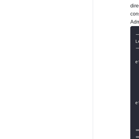
dir
con
Adm
-
L
-
e
 
 
 
 
e
 
 
=
=