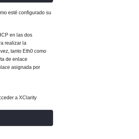
cómo esté configurado su
DHCP en las dos
 realizar la
 vez, tanto Eth0 como
ta de enlace
nlace asignada por
acceder a
XClarity