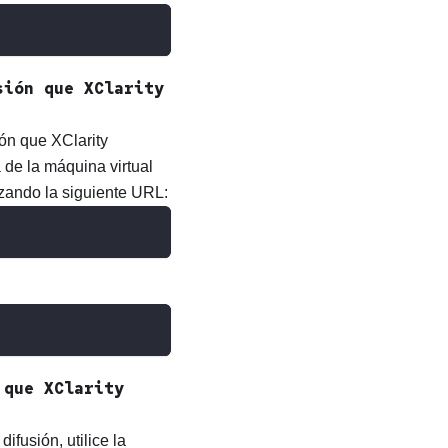
usión que
XClarity
ión que
XClarity
a de la máquina virtual
izando la siguiente URL:
n que
XClarity
fusión, utilice la