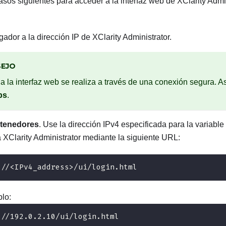
asos siguientes para acceder a la interfaz web de
XClarity Admi
gador a la dirección IP de
XClarity Administrator
.
EJO
 a la interfaz web se realiza a través de una conexión segura. 
ps
.
ntenedores
. Use la dirección IPv4 especificada para la varia
 XClarity Administrator mediante la siguiente URL:
://<IPv4_address>/ui/login.html
lo:
://192.0.2.10/ui/login.html