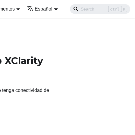
umentos
Español
ctrl
K
 XClarity
 tenga conectividad de