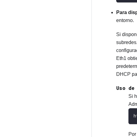
Para disp
entorno.
Si dispon
subredes,
configura
Eth1 obti
predeter
DHCP pa
Uso de
Si 
Adm
h
Por