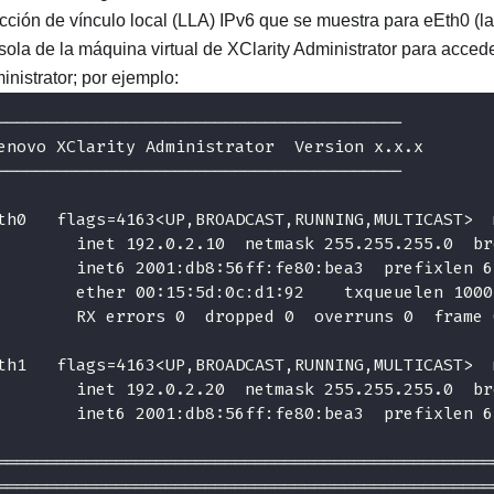
ección de vínculo local (LLA) IPv6 que se muestra para eEth0 (la
sola de la máquina virtual de
XClarity Administrator
para acced
inistrator
; por ejemplo:
-----------------------------------------
enovo XClarity Administrator  Version x.x.x
-----------------------------------------
th0   flags=4163<UP,BROADCAST,RUNNING,MULTICAST>  
        inet 192.0.2.10  netmask 255.255.255.0  br
        inet6 2001:db8:56ff:fe80:bea3  prefixlen 6
        ether 00:15:5d:0c:d1:92    txqueuelen 1000
        RX errors 0  dropped 0  overruns 0  frame 
th1   flags=4163<UP,BROADCAST,RUNNING,MULTICAST>  
        inet 192.0.2.20  netmask 255.255.255.0  br
        inet6 2001:db8:56ff:fe80:bea3  prefixlen 6
==================================================
==================================================