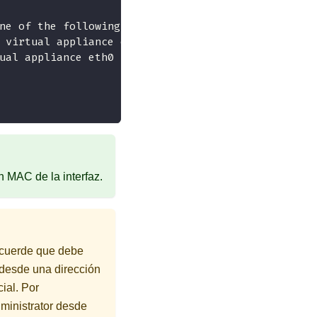
ne of the following:
 virtual appliance eth0 port
ual appliance eth0 port
ón MAC de la interfaz.
ecuerde que debe
 desde una dirección
ial. Por
ministrator
desde