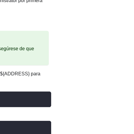
nistrator
por primera
Asegúrese de que
ble ${ADDRESS} para