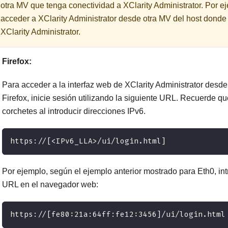
otra MV que tenga conectividad a
XClarity Administrator
. Por e
acceder a
XClarity Administrator
desde otra MV del host donde 
XClarity Administrator
.
Firefox:
Para acceder a la interfaz web de
XClarity Administrator
desde
Firefox, inicie sesión utilizando la siguiente URL. Recuerde q
corchetes al introducir direcciones IPv6.
https://[<IPv6_LLA>/ui/login.html]
Por ejemplo, según el ejemplo anterior mostrado para Eth0, int
URL en el navegador web:
https://[fe80:21a:64ff:fe12:3456]/ui/login.html