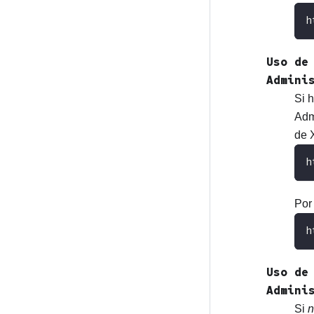
h
Uso de
Admini
Si 
Adm
de
h
Por
h
Uso de
Admini
Si
n