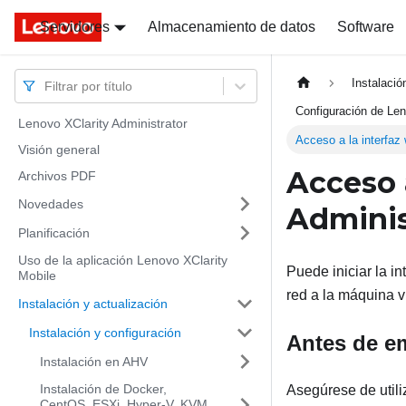
Servidores
Docs
Docs
Almacenamiento de datos
Software
Instalació
Filtrar por título
Configuración de Len
Lenovo XClarity Administrator
Acceso a la interfaz
Visión general
Acceso 
Archivos PDF
Novedades
Adminis
Planificación
Uso de la aplicación Lenovo XClarity
Puede iniciar la i
Mobile
red a la máquina v
Instalación y actualización
Instalación y configuración
Antes de e
Instalación en AHV
Instalación de Docker,
Asegúrese de util
CentOS, ESXi, Hyper-V, KVM,