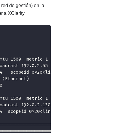
 red de gestión) en la
er a
XClarity
mtu 1500  metric 1
oadcast 192.0.2.55
4   scopeid 0x20<link>
 (Ethernet)
0
mtu 1500  metric 1
oadcast 192.0.2.130
4  scopeid 0x20<link>
========================
========================