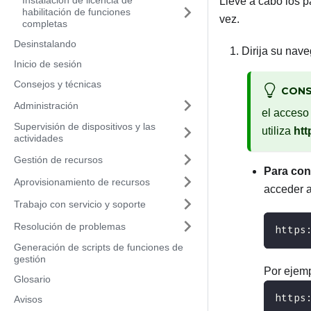
Instalación de licencia de
Lleve a cabo los p
habilitación de funciones
vez.
completas
Desinstalando
Dirija su nave
Inicio de sesión
Consejos y técnicas
CONS
Administración
el acceso
Supervisión de dispositivos y las
utiliza
htt
actividades
Gestión de recursos
Para co
Aprovisionamiento de recursos
acceder a
Trabajo con servicio y soporte
Resolución de problemas
https
Generación de scripts de funciones de
gestión
Por ejemp
Glosario
https
Avisos