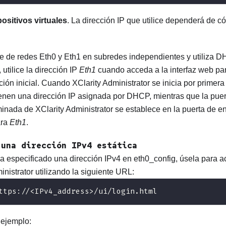
ositivos virtuales
. La dirección IP que utilice dependerá de 
e de redes Eth0 y Eth1 en subredes independientes y utiliza 
 utilice la dirección IP
Eth1
cuando acceda a la interfaz web para
ción inicial. Cuando
XClarity Administrator
se inicia por primera
enen una dirección IP asignada por DHCP, mientras que la puer
minada de
XClarity Administrator
se establece en la puerta de e
ra
Eth1
.
 una dirección IPv4 estática
ha especificado una dirección IPv4 en eth0_config, úsela para 
inistrator
utilizando la siguiente URL:
ttps://<IPv4_address>/ui/login.html
 ejemplo: