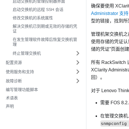
启动交换机的管理控制器界面
确保要使用
XClari
启动交换机的远程 SSH 会话
Administrator 
修改交换机的系统属性
型的链接，找到所
解决交换机已到期或无效的存储的凭
证
管理机架交换机之
在发生管理软件故障后恢复交换机管
使用存储的凭证认
理
储的凭证”页面创
终止管理交换机
所有 RackSw
配置资源
XClarity Administr
使用服务和支持
回）。
故障诊断
编写管理功能脚本
对于 Lenovo Thi
术语表
需要 FOS 8.
声明
在管理交换机
snmpconfig