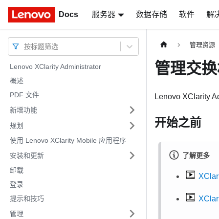
Docs
Docs
服务器
数据存储
软件
解
管理资源
按标题筛选
管理交换
Lenovo XClarity Administrator
概述
PDF 文件
Lenovo XClarity Ad
新增功能
开始之前
规划
使用 Lenovo XClarity Mobile 应用程序
了解更多
安装和更新
卸载
XClar
登录
提示和技巧
XCla
管理