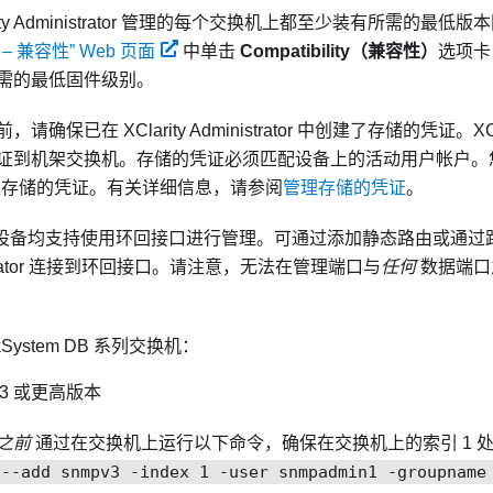
ty Administrator
管理的每个交换机上都至少装有所需的最低版
支持 – 兼容性” Web 页面
中单击
Compatibility（兼容性）
选项卡
需的最低固件级别。
前，请确保已在
XClarity Administrator
中创建了存储的凭证。
XC
证到机架交换机。存储的凭证必须匹配设备上的活动用户帐户。
建存储的凭证。有关详细信息，请参阅
管理存储的凭证
。
itch 设备均支持使用环回接口进行管理。可通过添加静态路由或通
ator
连接到环回接口。请注意，无法在管理端口与
任何
数据端口
nkSystem DB 系列交换机：
2.3 或更高版本
之前
通过在交换机上运行以下命令，确保在交换机上的索引 1 处配置
 --add snmpv3 -index 1 -user snmpadmin1 -groupname