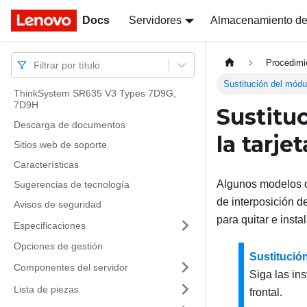
Docs
Docs
Servidores
Almacenamiento de
Procedimi
Filtrar por título
Sustitución del módu
ThinkSystem SR635 V3 Types 7D9G,
7D9H
Sustitu
Descarga de documentos
la tarje
Sitios web de soporte
Características
Algunos modelos de
Sugerencias de tecnología
de interposición d
Avisos de seguridad
para quitar e insta
Especificaciones
Opciones de gestión
Sustitució
Componentes del servidor
Siga las in
Lista de piezas
frontal.