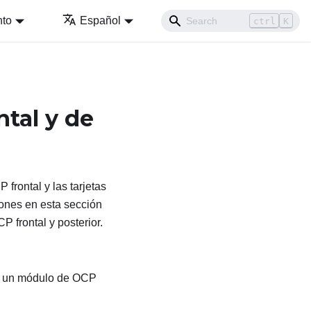
nto
Español
ctrl
K
tal y de
frontal y las tarjetas
iones en esta sección
P frontal y posterior.
lar un módulo de OCP