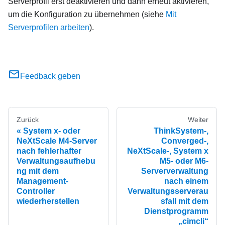
Serverprofil erst deaktivieren und dann erneut aktivieren,
um die Konfiguration zu übernehmen (siehe
Mit
Serverprofilen arbeiten
).
Feedback geben
Zurück
Weiter
System x- oder
ThinkSystem‑,
NeXtScale M4-Server
Converged‑,
nach fehlerhafter
NeXtScale‑, System x
Verwaltungsaufhebu
M5‑ oder M6-
ng mit dem
Serververwaltung
Management-
nach einem
Controller
Verwaltungsserverau
wiederherstellen
sfall mit dem
Dienstprogramm
„cimcli“